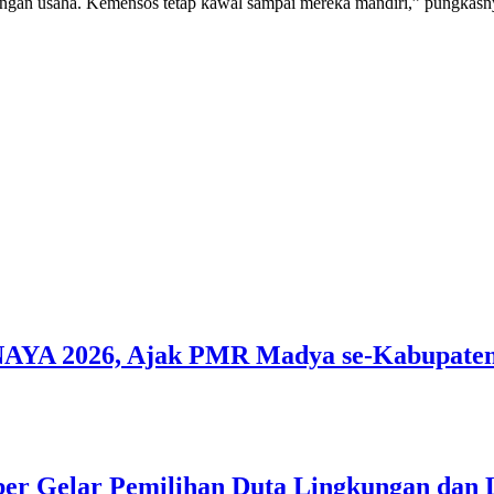
pangan usaha. Kemensos tetap kawal sampai mereka mandiri,” pungkasn
A 2026, Ajak PMR Madya se-Kabupaten 
 Gelar Pemilihan Duta Lingkungan dan L