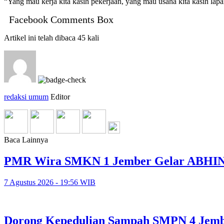
“Yang mau kerja kita kasih pekerjaan, yang mau usaha kita kasih la
Facebook Comments Box
Artikel ini telah dibaca 45 kali
redaksi umum
Editor
Baca Lainnya
PMR Wira SMKN 1 Jember Gelar ABHINAY
7 Agustus 2026 - 19:56 WIB
Dorong Kepedulian Sampah SMPN 4 Jember