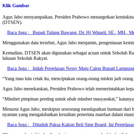
Klik Gambar
Agus Jabo menyampaikan, Presiden Prabowo menargetkan kemiskinan 
(DTSEN).
Baca Juga :
Bupati Tulang Bawang, Dr. Hj Winarti. SE., MH., M
Menggunakan data tersebut, Agus Jabo menjamin, pengentasan kemiski
Kemudian, DTSEN akan digunakan sebagai acuan untuk Sekolah Rakyat
lulusan Sekolah Rakyat.
Baca Juga :
Inilah Penjelasan Nessy Maju Calon Bupati Lampung
“Yang mau kita cetak itu, menciptakan orang-orang miskin jadi orang 
Agus Jabo menekankan, Presiden Prabowo telah memerintahkan kepada
“Mindset pimpinan penting untuk ubah mindset masyarakat,” katanya
Menurut Agus Jabo, meskipun seseorang mendapatkan bantuan dari ban
nyaman yang mengakibatkan kesulitan penerima manfaat dalam mandi
Baca Juga :
Dituduh Paksa Kakon Beli Sing Board, Ini Penjelasa