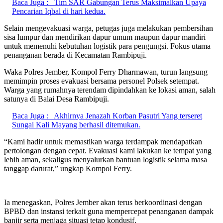
Baca Juga :
Tim SAR Gabungan Terus Maksimalkan Upaya
Pencarian Iqbal di hari kedua.
Selain mengevakuasi warga, petugas juga melakukan pembersihan
sisa lumpur dan mendirikan dapur umum maupun dapur mandiri
untuk memenuhi kebutuhan logistik para pengungsi. Fokus utama
penanganan berada di Kecamatan Rambipuji.
Waka Polres Jember, Kompol Ferry Dharmawan, turun langsung
memimpin proses evakuasi bersama personel Polsek setempat.
Warga yang rumahnya terendam dipindahkan ke lokasi aman, salah
satunya di Balai Desa Rambipuji.
Baca Juga :
Akhirnya Jenazah Korban Pasutri Yang terseret
Sungai Kali Mayang berhasil ditemukan.
“Kami hadir untuk memastikan warga terdampak mendapatkan
pertolongan dengan cepat. Evakuasi kami lakukan ke tempat yang
lebih aman, sekaligus menyalurkan bantuan logistik selama masa
tanggap darurat,” ungkap Kompol Ferry.
Ia menegaskan, Polres Jember akan terus berkoordinasi dengan
BPBD dan instansi terkait guna mempercepat penanganan dampak
banjir serta menjaga situasi tetap kondusif.