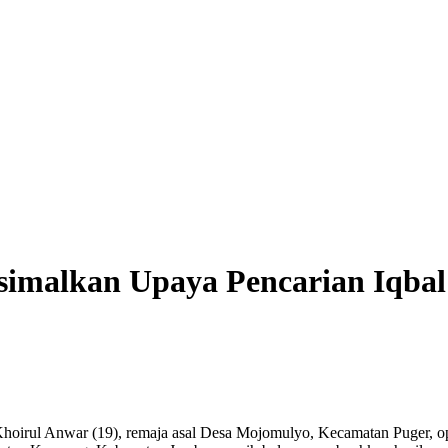
malkan Upaya Pencarian Iqbal d
oirul Anwar (19), remaja asal Desa Mojomulyo, Kecamatan Puger, ope