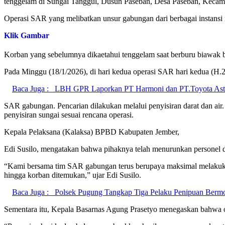
tenggelam di Sungai Tanggul, Dusun Paseban, Desa Paseban, Keca
Operasi SAR yang melibatkan unsur gabungan dari berbagai instansi
Klik Gambar
Korban yang sebelumnya dikaetahui tenggelam saat berburu biawak 
Pada Minggu (18/1/2026), di hari kedua operasi SAR hari kedua (H.
Baca Juga :
LBH GPR Laporkan PT Harmoni dan PT.Toyota Astra
SAR gabungan. Pencarian dilakukan melalui penyisiran darat dan air
penyisiran sungai sesuai rencana operasi.
Kepala Pelaksana (Kalaksa) BPBD Kabupaten Jember,
Edi Susilo, mengatakan bahwa pihaknya telah menurunkan personel 
“Kami bersama tim SAR gabungan terus berupaya maksimal melakuka
hingga korban ditemukan,” ujar Edi Susilo.
Baca Juga :
Polsek Pugung Tangkap Tiga Pelaku Penipuan Berm
Sementara itu, Kepala Basarnas Agung Prasetyo menegaskan bahwa o