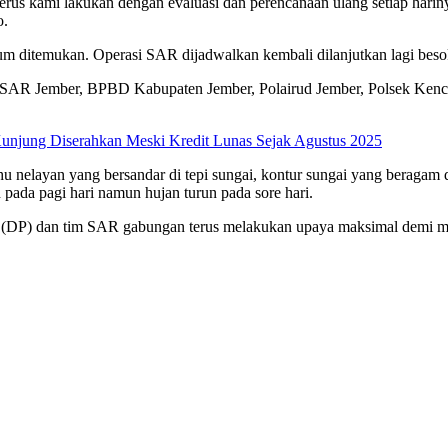
us kami lakukan dengan evaluasi dan perencanaan ulang setiap harinya
o.
um ditemukan. Operasi SAR dijadwalkan kembali dilanjutkan lagi beso
s SAR Jember, BPBD Kabupaten Jember, Polairud Jember, Polsek Ke
unjung Diserahkan Meski Kredit Lunas Sejak Agustus 2025
 nelayan yang bersandar di tepi sungai, kontur sungai yang beragam de
 pada pagi hari namun hujan turun pada sore hari.
rian (DP) dan tim SAR gabungan terus melakukan upaya maksimal demi