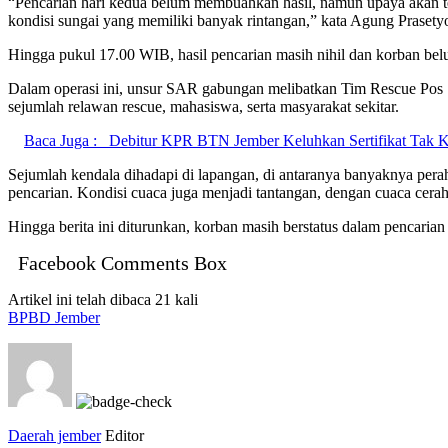
“Pencarian hari kedua belum membuahkan hasil, namun upaya akan ter
kondisi sungai yang memiliki banyak rintangan,” kata Agung Prasety
Hingga pukul 17.00 WIB, hasil pencarian masih nihil dan korban bel
Dalam operasi ini, unsur SAR gabungan melibatkan Tim Rescue Po
sejumlah relawan rescue, mahasiswa, serta masyarakat sekitar.
Baca Juga :
Debitur KPR BTN Jember Keluhkan Sertifikat Tak K
Sejumlah kendala dihadapi di lapangan, di antaranya banyaknya perahu
pencarian. Kondisi cuaca juga menjadi tantangan, dengan cuaca cerah
Hingga berita ini diturunkan, korban masih berstatus dalam penca
Facebook Comments Box
Artikel ini telah dibaca 21 kali
BPBD Jember
Daerah jember
Editor