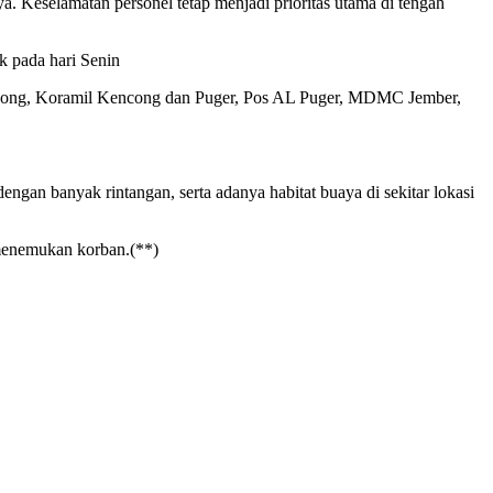
. Keselamatan personel tetap menjadi prioritas utama di tengah
k pada hari Senin
ncong, Koramil Kencong dan Puger, Pos AL Puger, MDMC Jember,
ngan banyak rintangan, serta adanya habitat buaya di sekitar lokasi
 menemukan korban.(**)