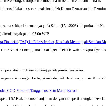
matan Kencong, Kabupaten Jember, masih belum membuahkan hasil.
 ini terus dilakukan secara maksimal oleh Kantor Pencarian dan Pert
bersama sekitar 14 temannya pada Sabtu (17/1/2026) dilaporkan ke 
2) dimulai sejak pukul 07.00 WIB
 Financial (TAF) ke Polres Jember, Nasabah Menunggak Sebulan Mob
. Tim SAR darat menggunakan alat pendeteksi bawah air Aqua Eye di s
dan peralatan untuk mendukung penuh proses pencarian.
n pencarian dengan berbagai metode, baik darat maupun air. Kondis
odus COD Motor di Tanggamus, Satu Masih Buron
perasi SAR akan terus dilanjutkan dengan mempertimbangkan keselama