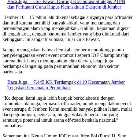
Baca Juga :
Gus Fawait Dorong Kolaborasi Strategis PTPN
dan Perhutani Guna Hapus Kemiskinan Ekstrem di Jember
“Jember 10 – 15 tahun lalu dikenal sebagai surganya para offroader
dan trail karena memiliki banyak sirkuit yang menantang dan
pemandangan alam yang menakjubkan. Kali ini, kejuaraan digelar
di tengah kota, dengan panorama Jember yang bisa dinikmati dari
ketinggian. Ini sangat luar biasa,” ujar Gus Fawait.
Ia juga menegaskan bahwa Pemkab Jember mendukung penuh
penyelenggaraan event-event otomotif seperti IOF Championship,
karena tidak hanya meningkatkan citra daerah, tetapi juga
berdampak langsung pada pertumbuhan ekonomi dan sektor
pariwisata.
Baca Juga :
7.445 KK Terdampak di 10 Kecamatan Jember
Tegaskan Percepatan Pemulihan.
“Ke depan, kami ingin lebih banyak berkolaborasi dengan
komunitas olahraga, termasuk off-roader, untuk mengadakan event-
event serupa di Jember. Kami memiliki banyak pilihan lahan, mulai
dari pegunungan, pedesaan, hingga wilayah perkotaan yang
semuanya potensial untuk arena off-road berskala nasional,”
tambahnya.
Sementara itu, Ketua Umum IOF pusat, Irjen Pol (Purn) H. Sam