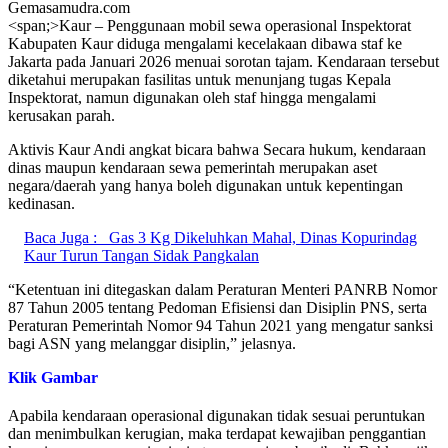
Gemasamudra.com
<span;>Kaur – Penggunaan mobil sewa operasional Inspektorat
Kabupaten Kaur diduga mengalami kecelakaan dibawa staf ke
Jakarta pada Januari 2026 menuai sorotan tajam. Kendaraan tersebut
diketahui merupakan fasilitas untuk menunjang tugas Kepala
Inspektorat, namun digunakan oleh staf hingga mengalami
kerusakan parah.
Aktivis Kaur Andi angkat bicara bahwa Secara hukum, kendaraan
dinas maupun kendaraan sewa pemerintah merupakan aset
negara/daerah yang hanya boleh digunakan untuk kepentingan
kedinasan.
Baca Juga :
Gas 3 Kg Dikeluhkan Mahal, Dinas Kopurindag
Kaur Turun Tangan Sidak Pangkalan
“Ketentuan ini ditegaskan dalam Peraturan Menteri PANRB Nomor
87 Tahun 2005 tentang Pedoman Efisiensi dan Disiplin PNS, serta
Peraturan Pemerintah Nomor 94 Tahun 2021 yang mengatur sanksi
bagi ASN yang melanggar disiplin,” jelasnya.
Klik Gambar
Apabila kendaraan operasional digunakan tidak sesuai peruntukan
dan menimbulkan kerugian, maka terdapat kewajiban penggantian