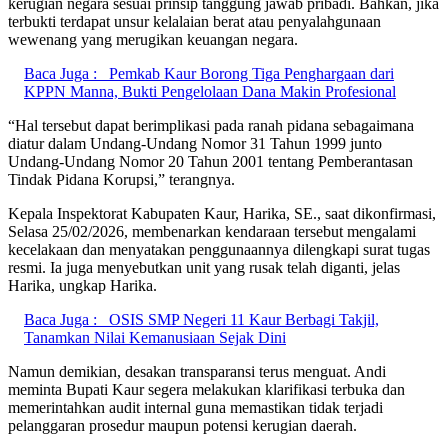
kerugian negara sesuai prinsip tanggung jawab pribadi. Bahkan, jika
terbukti terdapat unsur kelalaian berat atau penyalahgunaan
wewenang yang merugikan keuangan negara.
Baca Juga :
Pemkab Kaur Borong Tiga Penghargaan dari
KPPN Manna, Bukti Pengelolaan Dana Makin Profesional
“Hal tersebut dapat berimplikasi pada ranah pidana sebagaimana
diatur dalam Undang-Undang Nomor 31 Tahun 1999 junto
Undang-Undang Nomor 20 Tahun 2001 tentang Pemberantasan
Tindak Pidana Korupsi,” terangnya.
Kepala Inspektorat Kabupaten Kaur, Harika, SE., saat dikonfirmasi,
Selasa 25/02/2026, membenarkan kendaraan tersebut mengalami
kecelakaan dan menyatakan penggunaannya dilengkapi surat tugas
resmi. Ia juga menyebutkan unit yang rusak telah diganti, jelas
Harika, ungkap Harika.
Baca Juga :
OSIS SMP Negeri 11 Kaur Berbagi Takjil,
Tanamkan Nilai Kemanusiaan Sejak Dini
Namun demikian, desakan transparansi terus menguat. Andi
meminta Bupati Kaur segera melakukan klarifikasi terbuka dan
memerintahkan audit internal guna memastikan tidak terjadi
pelanggaran prosedur maupun potensi kerugian daerah.