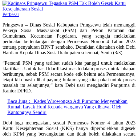
Perbesar
Pringsewu – Dinas Sosial Kabupaten Pringsewu telah memanggil
Pekerja Sosial Masyarakat (PSM) dari Pekon Patoman dan
Gumukmas, Kecamatan Pagelaran, yang sengaja melakukan
perbuatan bertentangan dengan Permensos Nomor 4 Tahun 2023
tentang penyaluran BPNT sembako. Demikian dikatakan oleh Debi
Hardian Kepala Dinas Sosial kabupaten setempat, Senin (3/3).
“Personil PSM yang terlibat sudah kita panggil untuk melakukan
klarifikasi. Untuk hasil klarifikasi masih dalam proses untuk tahapan
berikutnya, sebab PSM secara kode etik belum ada Permensosnya,
tetapi kita masih lihat payung hukum yang kita pakai untuk proses
masalah itu selanjutnya,” kata Debi usai menghadiri Paripurna di
Kantor DPRD.
Baca Juga :
Kades Wirowongso Adi Purnomo Menyerahkan
Rumah Layak Huni Kepada warganya Yang dibiayai Oleh
Kantongnya Sendiri
Debi juga menegaskan, sesuai Permensos Nomor 4 tahun 2023
Kartu Kesejahteraan Sosial (KKS) hanya diperbolehkan digesek
oleh KPM yang bersangkutan dan tidak boleh dilakukan secara