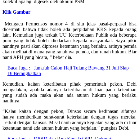
kolektif apalagi digesek oleh oknum PSM.
Klik Gambar
“Mengacu Permensos nomor 4 di situ jelas pasal-perpasal bisa
dicermati bahwa tidak boleh ada perpidahan KKS kepada orang
lain. Kemudian juga terkait UU Keterbukaan Publik ada beberapa
poin yang tidak boleh diedarkan kepada masyarakat. Saya pikir
nantinya pasti akan diproses ketentuan yang berlaku, artinya pemda
akan melihat di mana yang ranahnya pemda, dan ranah hukum. Biar
nanti APH yang bicara, ” beber dia.
Baca Juga :
Jama'ah Calon Haji Tulang Bawang 31 Juli Siap
Di Berangkatkan
Kemudian, kaitan keterlibatan pihak pemerintah pekon, Debi
mengatakan, apabila adanya keterlibatan di luar pada ketentuan
yang sudah ada maka akan ada aturan hukum yang berlaku
nantinya.
“Kalau kaitan dengan pekon, Dinsos secara kedinasan sifatnya
hanya memberikan surat-surat keterkaitan dengan tugas mereka.
Terkait dengan bansos. Misal nanti adanya kegiatan yang ada di luar
ketentuan nanti ada aturan hukum yang berjalan,” pungkas Debi.
Baca Juga :
DPRD dan Para Kepala OPD, Dukung