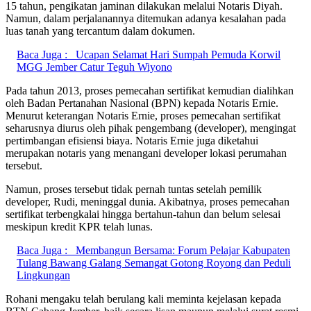
15 tahun, pengikatan jaminan dilakukan melalui Notaris Diyah.
Namun, dalam perjalanannya ditemukan adanya kesalahan pada
luas tanah yang tercantum dalam dokumen.
Baca Juga :
Ucapan Selamat Hari Sumpah Pemuda Korwil
MGG Jember Catur Teguh Wiyono
Pada tahun 2013, proses pemecahan sertifikat kemudian dialihkan
oleh Badan Pertanahan Nasional (BPN) kepada Notaris Ernie.
Menurut keterangan Notaris Ernie, proses pemecahan sertifikat
seharusnya diurus oleh pihak pengembang (developer), mengingat
pertimbangan efisiensi biaya. Notaris Ernie juga diketahui
merupakan notaris yang menangani developer lokasi perumahan
tersebut.
Namun, proses tersebut tidak pernah tuntas setelah pemilik
developer, Rudi, meninggal dunia. Akibatnya, proses pemecahan
sertifikat terbengkalai hingga bertahun-tahun dan belum selesai
meskipun kredit KPR telah lunas.
Baca Juga :
Membangun Bersama: Forum Pelajar Kabupaten
Tulang Bawang Galang Semangat Gotong Royong dan Peduli
Lingkungan
Rohani mengaku telah berulang kali meminta kejelasan kepada