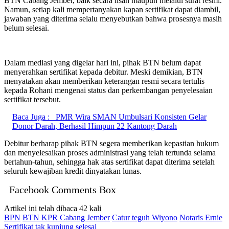
BTN Cabang Jember, baik secara lisan maupun melalui surat resmi.
Namun, setiap kali mempertanyakan kapan sertifikat dapat diambil,
jawaban yang diterima selalu menyebutkan bahwa prosesnya masih
belum selesai.
Dalam mediasi yang digelar hari ini, pihak BTN belum dapat
menyerahkan sertifikat kepada debitur. Meski demikian, BTN
menyatakan akan memberikan keterangan resmi secara tertulis
kepada Rohani mengenai status dan perkembangan penyelesaian
sertifikat tersebut.
Baca Juga :
PMR Wira SMAN Umbulsari Konsisten Gelar
Donor Darah, Berhasil Himpun 22 Kantong Darah
Debitur berharap pihak BTN segera memberikan kepastian hukum
dan menyelesaikan proses administrasi yang telah tertunda selama
bertahun-tahun, sehingga hak atas sertifikat dapat diterima setelah
seluruh kewajiban kredit dinyatakan lunas.
Facebook Comments Box
Artikel ini telah dibaca 42 kali
BPN
BTN KPR Cabang Jember
Catur teguh Wiyono
Notaris Ernie
Sertifikat tak kunjung selesai