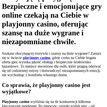
Bezpieczne i emocjonujące gry
online czekają na Ciebie w
playjonny casino, oferując
szansę na duże wygrane i
niezapomniane chwile.
Szukasz ekscytującej rozrywki i szansy na duże wygrane? Zanurz
się w świecie
playjonny casino
, gdzie czeka na Ciebie bogata
oferta gier, wysoka jakość obsługi i bezpieczne środowisko
hazardowe. To miejsce stworzone dla osób, które pragną oderwać
się od codziennej rutyny i doświadczyć niezapomnianych emocji,
nie wychodząc z komfortu własnego domu.
Co sprawia, że playjonny casino jest
wyjątkowe?
Playjonny casino
wyróżnia się na tle konkurencji kilkoma
kluczowymi aspektami. Po pierwsze, szeroki wybór gier – od