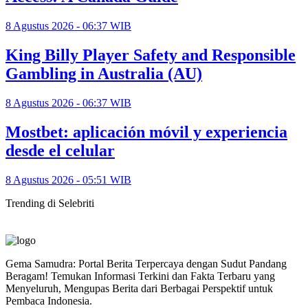
8 Agustus 2026 - 06:37 WIB
King Billy Player Safety and Responsible
Gambling in Australia (AU)
8 Agustus 2026 - 06:37 WIB
Mostbet: aplicación móvil y experiencia
desde el celular
8 Agustus 2026 - 05:51 WIB
Trending di Selebriti
Gema Samudra: Portal Berita Terpercaya dengan Sudut Pandang
Beragam! Temukan Informasi Terkini dan Fakta Terbaru yang
Menyeluruh, Mengupas Berita dari Berbagai Perspektif untuk
Pembaca Indonesia.