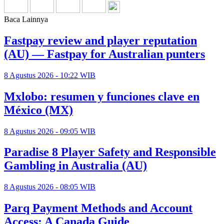
Baca Lainnya
Fastpay review and player reputation
(AU) — Fastpay for Australian punters
8 Agustus 2026 - 10:22 WIB
Mxlobo: resumen y funciones clave en
México (MX)
8 Agustus 2026 - 09:05 WIB
Paradise 8 Player Safety and Responsible
Gambling in Australia (AU)
8 Agustus 2026 - 08:05 WIB
Parq Payment Methods and Account
Access: A Canada Guide