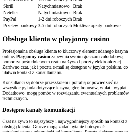
Skrill
Natychmiastowo
Brak
Neteller
Natychmiastowo
Brak
PayPal
1-2 dni roboczych
Brak
Przelew bankowy
3-5 dni roboczych
Możliwe opłaty bankowe
Obsługa klienta w playjonny casino
Profesjonalna obsługa klienta to kluczowy element udanego kasyna
online.
Playjonny casino
zapewnia swoim graczom całodobową
pomoc za pośrednictwem czatu na żywo i poczty elektronicznej.
Zarówno czat, jak i poczta e-mail są dostępne w języku polskim, co
ułatwia kontakt z konsultantami.
Konsultanci są dobrze przeszkoleni i potrafią odpowiedzieć na
wszystkie pytania dotyczące kasyna, gier, bonusów, wpłat i wypłat.
Dodatkowo, mogą pomóc w rozwiązaniu ewentualnych problemów
technicznych.
Dostępne kanały komunikacji
Czat na żywo to najszybszy i najwygodniejszy sposób na kontakt z
obsługą klienta. Gracze mogą zadać pytanie i otrzymać
natychmiastową odpowiedź od konsultanta. Poczta elektroniczna to