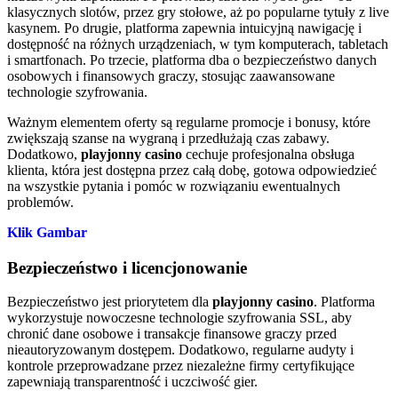
klasycznych slotów, przez gry stołowe, aż po popularne tytuły z live
kasynem. Po drugie, platforma zapewnia intuicyjną nawigację i
dostępność na różnych urządzeniach, w tym komputerach, tabletach
i smartfonach. Po trzecie, platforma dba o bezpieczeństwo danych
osobowych i finansowych graczy, stosując zaawansowane
technologie szyfrowania.
Ważnym elementem oferty są regularne promocje i bonusy, które
zwiększają szanse na wygraną i przedłużają czas zabawy.
Dodatkowo,
playjonny casino
cechuje profesjonalna obsługa
klienta, która jest dostępna przez całą dobę, gotowa odpowiedzieć
na wszystkie pytania i pomóc w rozwiązaniu ewentualnych
problemów.
Klik Gambar
Bezpieczeństwo i licencjonowanie
Bezpieczeństwo jest priorytetem dla
playjonny casino
. Platforma
wykorzystuje nowoczesne technologie szyfrowania SSL, aby
chronić dane osobowe i transakcje finansowe graczy przed
nieautoryzowanym dostępem. Dodatkowo, regularne audyty i
kontrole przeprowadzane przez niezależne firmy certyfikujące
zapewniają transparentność i uczciwość gier.