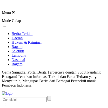
Menu
✖
Mode Gelap
Berita Terkini
Daerah
Hukum & Kriminal
Ragam
Selebriti
Lampung
Nasional
Ragam
Gema Samudra: Portal Berita Terpercaya dengan Sudut Pandang
Beragam! Temukan Informasi Terkini dan Fakta Terbaru yang
Menyeluruh, Mengupas Berita dari Berbagai Perspektif untuk
Pembaca Indonesia.