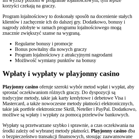
Im wyższy poziom w programie lojalnościowym, tym lepsze
korzyści czekają na graczy.
Program lojalnościowy to doskonały sposób na docenienie stałych
klientów i zachęcenie ich do dalszej gry. Dodatkowo, bonusy i
nagrody zdobyte w ramach programu lojalnościowego mogą
znacznie zwiększyć szanse na wygraną.
Regularne bonusy i promocje
Bonus powitalny dla nowych graczy
Program lojalnościowy z atrakcyjnymi nagrodami
Możliwość wymiany punktów na bonusy
Wpłaty i wypłaty w playjonny casino
Playjonny casino
oferuje szeroki wybór metod wpłat i wypłat, aby
sprostać oczekiwaniom różnych graczy. Do dyspozycji są
tradycyjne metody, takie jak karty kredytowe i debetowe Visa i
Mastercard, a także nowoczesne metody płatności elektronicznych,
takie jak portfele elektroniczne Skrill, Neteller i PayPal. Dodatkowo,
możliwe są wpłaty i wypłaty za pomocą przelewów bankowych.
Wypłaty są przetwarzane szybko i sprawnie, a czas oczekiwania na
środki zależy od wybranej metody płatności.
Playjonny casino
dba
o bezpieczeństwo transakcji finansowych, stosując zaawansowane