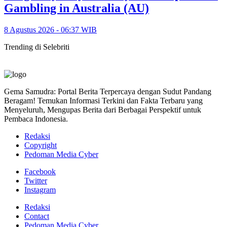
Gambling in Australia (AU)
8 Agustus 2026 - 06:37 WIB
Trending di Selebriti
Gema Samudra: Portal Berita Terpercaya dengan Sudut Pandang
Beragam! Temukan Informasi Terkini dan Fakta Terbaru yang
Menyeluruh, Mengupas Berita dari Berbagai Perspektif untuk
Pembaca Indonesia.
Redaksi
Copyright
Pedoman Media Cyber
Facebook
Twitter
Instagram
Redaksi
Contact
Pedoman Media Cyber