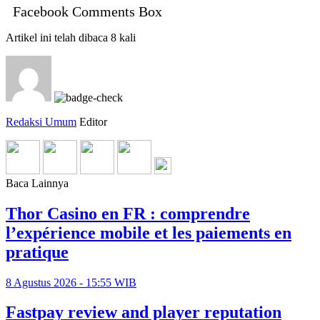
Facebook Comments Box
Artikel ini telah dibaca 8 kali
Redaksi Umum
Editor
Baca Lainnya
Thor Casino en FR : comprendre
l’expérience mobile et les paiements en
pratique
8 Agustus 2026 - 15:55 WIB
Fastpay review and player reputation