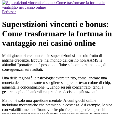
Perbesar
Superstizioni vincenti e bonus:
Come trasformare la fortuna in
vantaggio nei casinò online
Molti giocatori credono che le superstizioni siano solo frutto di
antiche credenze. Eppure, nel mondo dei casino non AAMS le
abitudini “portafortuna” possono influire sul comportamento e, di
conseguenza, sui risultati.
Una delle ragioni è la psicologia: avere un rito, come lanciare una
moneta della buona sorte o scegliere sempre lo stesso colore di chip,
aumenta la concentrazione. Quando sei più concentrato, tendi a
gestire meglio il bankroll e a prendere decisioni più razionali.
Ma non è solo una questione mentale. Alcuni giochi online
includono meccaniche che premi­ano la costanza. Ad esempio, le slot
con volatilità media offrono vincite più frequenti, perfette per chi