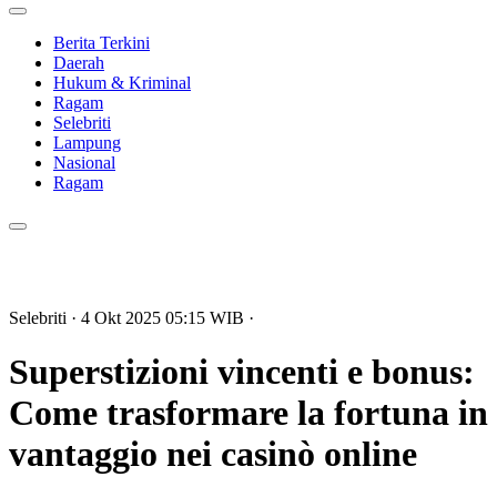
Berita Terkini
Daerah
Hukum & Kriminal
Ragam
Selebriti
Lampung
Nasional
Ragam
Selebriti
· 4 Okt 2025
05:15
WIB
·
Superstizioni vincenti e bonus:
Come trasformare la fortuna in
vantaggio nei casinò online