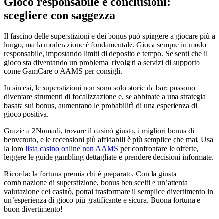
Gioco responsabile e conclusioni:
scegliere con saggezza
Il fascino delle superstizioni e dei bonus può spingere a giocare più a
lungo, ma la moderazione è fondamentale. Gioca sempre in modo
responsabile, impostando limiti di deposito e tempo. Se senti che il
gioco sta diventando un problema, rivolgiti a servizi di supporto
come GamCare o AAMS per consigli.
In sintesi, le superstizioni non sono solo storie da bar: possono
diventare strumenti di focalizzazione e, se abbinate a una strategia
basata sui bonus, aumentano le probabilità di una esperienza di
gioco positiva.
Grazie a 2Nomadi, trovare il casinò giusto, i migliori bonus di
benvenuto, e le recensioni più affidabili è più semplice che mai. Usa
la loro
lista casino online non AAMS
per confrontare le offerte,
leggere le guide gambling dettagliate e prendere decisioni informate.
Ricorda: la fortuna premia chi è preparato. Con la giusta
combinazione di superstizione, bonus ben scelti e un’attenta
valutazione dei casinò, potrai trasformare il semplice divertimento in
un’esperienza di gioco più gratificante e sicura. Buona fortuna e
buon divertimento!