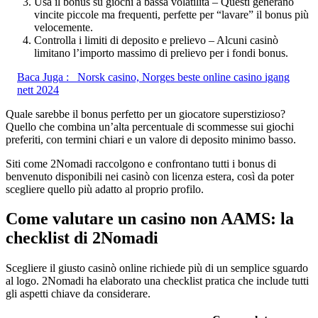
Usa il bonus su giochi a bassa volatilità – Questi generano
vincite piccole ma frequenti, perfette per “lavare” il bonus più
velocemente.
Controlla i limiti di deposito e prelievo – Alcuni casinò
limitano l’importo massimo di prelievo per i fondi bonus.
Baca Juga :
Norsk casino, Norges beste online casino igang
nett 2024
Quale sarebbe il bonus perfetto per un giocatore superstizioso?
Quello che combina un’alta percentuale di scommesse sui giochi
preferiti, con termini chiari e un valore di deposito minimo basso.
Siti come 2Nomadi raccolgono e confrontano tutti i bonus di
benvenuto disponibili nei casinò con licenza estera, così da poter
scegliere quello più adatto al proprio profilo.
Come valutare un casino non AAMS: la
checklist di 2Nomadi
Scegliere il giusto casinò online richiede più di un semplice sguardo
al logo. 2Nomadi ha elaborato una checklist pratica che include tutti
gli aspetti chiave da considerare.