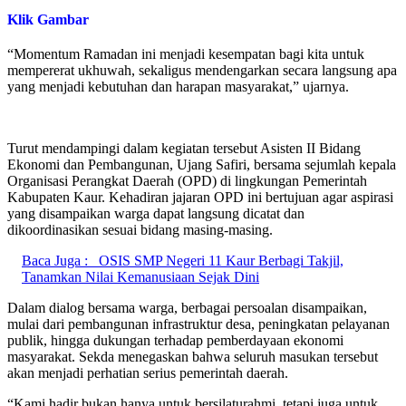
Klik Gambar
“Momentum Ramadan ini menjadi kesempatan bagi kita untuk
mempererat ukhuwah, sekaligus mendengarkan secara langsung apa
yang menjadi kebutuhan dan harapan masyarakat,” ujarnya.
Turut mendampingi dalam kegiatan tersebut Asisten II Bidang
Ekonomi dan Pembangunan, Ujang Safiri, bersama sejumlah kepala
Organisasi Perangkat Daerah (OPD) di lingkungan Pemerintah
Kabupaten Kaur. Kehadiran jajaran OPD ini bertujuan agar aspirasi
yang disampaikan warga dapat langsung dicatat dan
dikoordinasikan sesuai bidang masing-masing.
Baca Juga :
OSIS SMP Negeri 11 Kaur Berbagi Takjil,
Tanamkan Nilai Kemanusiaan Sejak Dini
Dalam dialog bersama warga, berbagai persoalan disampaikan,
mulai dari pembangunan infrastruktur desa, peningkatan pelayanan
publik, hingga dukungan terhadap pemberdayaan ekonomi
masyarakat. Sekda menegaskan bahwa seluruh masukan tersebut
akan menjadi perhatian serius pemerintah daerah.
“Kami hadir bukan hanya untuk bersilaturahmi, tetapi juga untuk