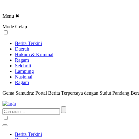
Menu
✖
Mode Gelap
Berita Terkini
Daerah
Hukum & Kriminal
Ragam
Selebriti
Lampung
Nasional
Ragam
Gema Samudra: Portal Berita Terpercaya dengan Sudut Pandang Bera
Berita Terkini