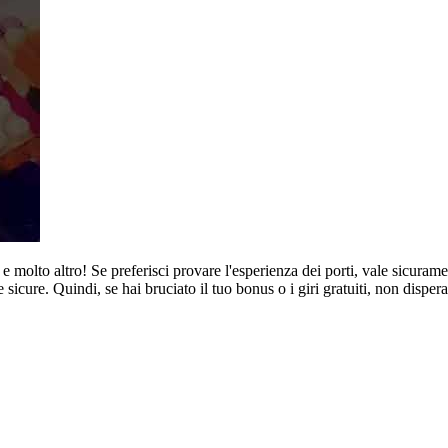
s e molto altro! Se preferisci provare l'esperienza dei porti, vale sicura
te sicure. Quindi, se hai bruciato il tuo bonus o i giri gratuiti, non dispera