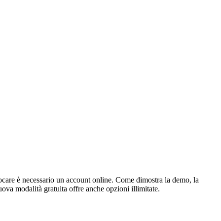
iocare è necessario un account online. Come dimostra la demo, la
uova modalità gratuita offre anche opzioni illimitate.