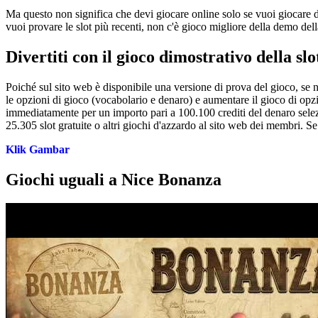
Ma questo non significa che devi giocare online solo se vuoi giocare 
vuoi provare le slot più recenti, non c'è gioco migliore della demo d
Divertiti con il gioco dimostrativo della s
Poiché sul sito web è disponibile una versione di prova del gioco, se n
le opzioni di gioco (vocabolario e denaro) e aumentare il gioco di o
immediatamente per un importo pari a 100.100 crediti del denaro selez
25.305 slot gratuite o altri giochi d'azzardo al sito web dei membri. Se 
Klik Gambar
Giochi uguali a Nice Bonanza