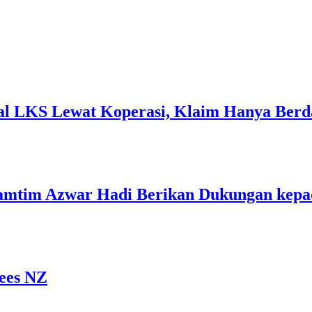
l LKS Lewat Koperasi, Klaim Hanya Berd
 Lamtim Azwar Hadi Berikan Dukungan kepad
Fees NZ