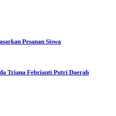
asarkan Pesanan Siswa
a Triana Febrianti Putri Daerah