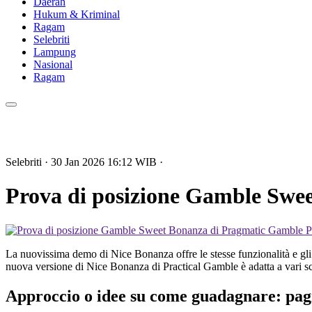
Daerah
Hukum & Kriminal
Ragam
Selebriti
Lampung
Nasional
Ragam
Selebriti
· 30 Jan 2026
16:12
WIB
·
Prova di posizione Gamble Swe
P
La nuovissima demo di Nice Bonanza offre le stesse funzionalità e gli
nuova versione di Nice Bonanza di Practical Gamble è adatta a vari s
Approccio o idee su come guadagnare: pagi