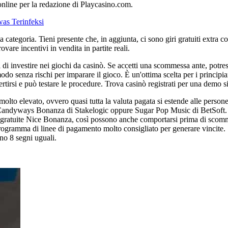
online per la redazione di Playcasino.com.
as Terinfeksi
 categoria. Tieni presente che, in aggiunta, ci sono giri gratuiti extra con
ovare incentivi in ​​vendita in partite reali.
di investire nei giochi da casinò. Se accetti una scommessa ante, potresti
senza rischi per imparare il gioco. È un'ottima scelta per i principiant
rtirsi e può testare le procedure. Trova casinò registrati per una demo 
olto elevato, ovvero quasi tutta la valuta pagata si estende alle persone
ne Candyways Bonanza di Stakelogic oppure Sugar Pop Music di BetSoft.
slot gratuite Nice Bonanza, così possono anche comportarsi prima di scomm
rogramma di linee di pagamento molto consigliato per generare vincite.
no 8 segni uguali.