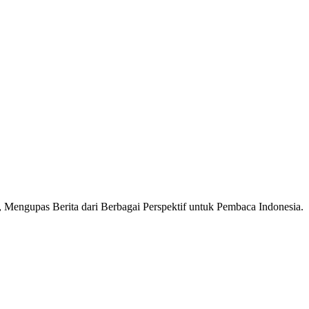
Mengupas Berita dari Berbagai Perspektif untuk Pembaca Indonesia.