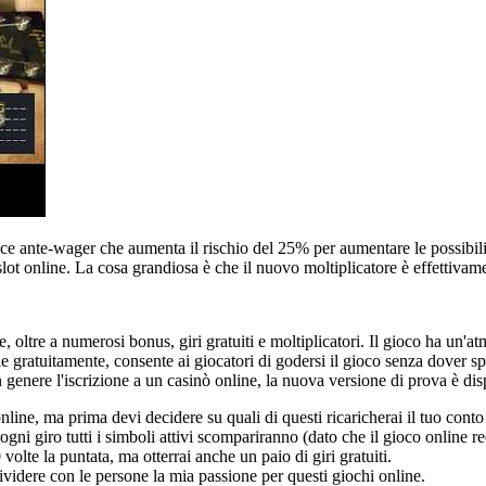
e ante-wager che aumenta il rischio del 25% per aumentare le possibilità
lot online. La cosa grandiosa è che il nuovo moltiplicatore è effettivame
 oltre a numerosi bonus, giri gratuiti e moltiplicatori. Il gioco ha un'at
gratuitamente, consente ai giocatori di godersi il gioco senza dover spen
 genere l'iscrizione a un casinò online, la nuova versione di prova è di
nline, ma prima devi decidere su quali di questi ricaricherai il tuo conto
ogni giro tutti i simboli attivi scompariranno (dato che il gioco online r
 volte la puntata, ma otterrai anche un paio di giri gratuiti.
dere con le persone la mia passione per questi giochi online.