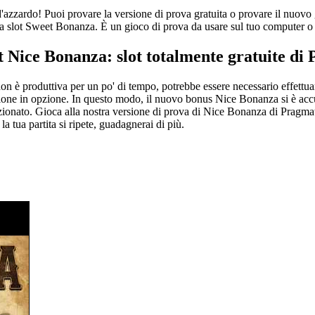
d'azzardo! Puoi provare la versione di prova gratuita o provare il nuov
ella slot Sweet Bonanza. È un gioco di prova da usare sul tuo computer 
lot Nice Bonanza: slot totalmente gratuite 
on è produttiva per un po' di tempo, potrebbe essere necessario effettua
pzione in opzione. In questo modo, il nuovo bonus Nice Bonanza si è ac
ionato. Gioca alla nostra versione di prova di Nice Bonanza di Pragmati
la tua partita si ripete, guadagnerai di più.