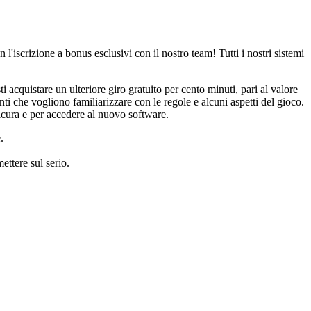
 l'iscrizione a bonus esclusivi con il nostro team! Tutti i nostri sistemi
 acquistare un ulteriore giro gratuito per cento minuti, pari al valore
i che vogliono familiarizzare con le regole e alcuni aspetti del gioco.
sicura e per accedere al nuovo software.
.
ettere sul serio.