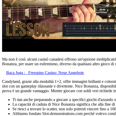
Ma non è così: alcuni casinò canadesi offrono un'opzione moltiplicatric
Bonanza, per usare un eufemismo, diverso da qualsiasi altro gioco di s
Baca Juga :
Freespins Casino: Neue Angebote
Candyland, grazie alla modalità 1×2, offre immagini brillanti e colorate,
slot con un gameplay rilassante e divertente. Nice Bonanza, disponibile 
prova è un grande vantaggio. Mentre giocare con soldi veri richiede in
Ti stai anche preparando a giocare a specifici giochi d'azzardo o
La capacità di caduta di Nice Bonanza significa che alla fine di 
Se riesci a trovare lo scatter, non solo potresti vincere fino a 100
Abbiamo fondato Slot-demonstrations.com perché volevo condivi