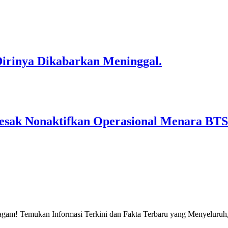
Dirinya Dikabarkan Meninggal.
sak Nonaktifkan Operasional Menara BTS 
gam! Temukan Informasi Terkini dan Fakta Terbaru yang Menyeluruh, 