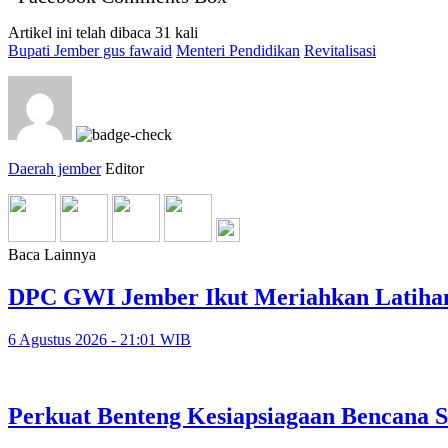
Artikel ini telah dibaca 31 kali
Bupati Jember gus fawaid
Menteri Pendidikan
Revitalisasi
Daerah jember
Editor
Baca Lainnya
DPC GWI Jember Ikut Meriahkan Latiha
6 Agustus 2026 - 21:01 WIB
Perkuat Benteng Kesiapsiagaan Bencana 