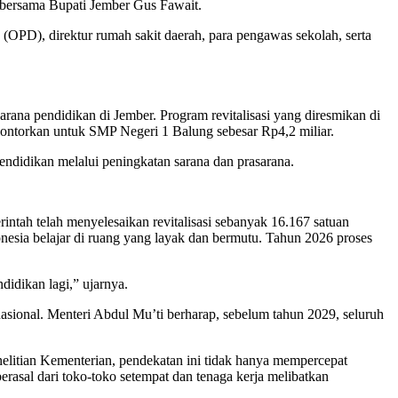
 bersama Bupati Jember Gus Fawait.
(OPD), direktur rumah sakit daerah, para pengawas sekolah, serta
rana pendidikan di Jember. Program revitalisasi yang diresmikan di
ontorkan untuk SMP Negeri 1 Balung sebesar Rp4,2 miliar.
pendidikan melalui peningkatan sarana dan prasarana.
ah telah menyelesaikan revitalisasi sebanyak 16.167 satuan
nesia belajar di ruang yang layak dan bermutu. Tahun 2026 proses
idikan lagi,” ujarnya.
nasional. Menteri Abdul Mu’ti berharap, sebelum tahun 2029, seluruh
nelitian Kementerian, pendekatan ini tidak hanya mempercepat
rasal dari toko-toko setempat dan tenaga kerja melibatkan