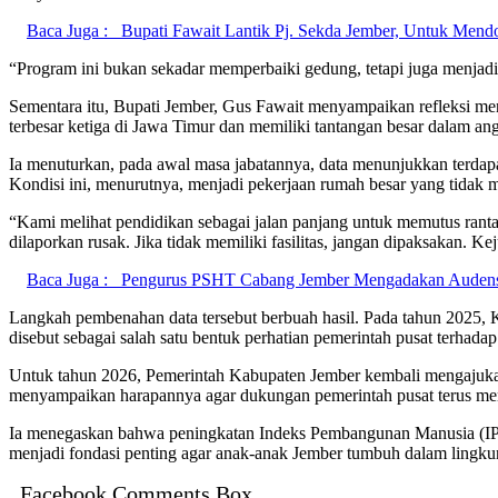
Baca Juga :
Bupati Fawait Lantik Pj. Sekda Jember, Untuk Mend
“Program ini bukan sekadar memperbaiki gedung, tetapi juga menjadi
Sementara itu, Bupati Jember, Gus Fawait menyampaikan refleksi 
terbesar ketiga di Jawa Timur dan memiliki tantangan besar dalam ang
Ia menuturkan, pada awal masa jabatannya, data menunjukkan terdapa
Kondisi ini, menurutnya, menjadi pekerjaan rumah besar yang tida
“Kami melihat pendidikan sebagai jalan panjang untuk memutus ranta
dilaporkan rusak. Jika tidak memiliki fasilitas, jangan dipaksakan. Ke
Baca Juga :
Pengurus PSHT Cabang Jember Mengadakan Audensi
Langkah pembenahan data tersebut berbuah hasil. Pada tahun 2025, K
disebut sebagai salah satu bentuk perhatian pemerintah pusat terhadap 
Untuk tahun 2026, Pemerintah Kabupaten Jember kembali mengajukan l
menyampaikan harapannya agar dukungan pemerintah pusat terus meng
Ia menegaskan bahwa peningkatan Indeks Pembangunan Manusia (IPM) 
menjadi fondasi penting agar anak-anak Jember tumbuh dalam lingkun
Facebook Comments Box