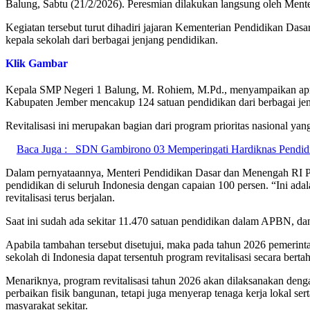
Balung, Sabtu (21/2/2026). Peresmian dilakukan langsung oleh Ment
Kegiatan tersebut turut dihadiri jajaran Kementerian Pendidikan Das
kepala sekolah dari berbagai jenjang pendidikan.
Klik Gambar
Kepala SMP Negeri 1 Balung, M. Rohiem, M.Pd., menyampaikan apresia
Kabupaten Jember mencakup 124 satuan pendidikan dari berbagai je
Revitalisasi ini merupakan bagian dari program prioritas nasional y
Baca Juga :
SDN Gambirono 03 Memperingati Hardiknas Pendid
Dalam pernyataannya, Menteri Pendidikan Dasar dan Menengah RI Pr
pendidikan di seluruh Indonesia dengan capaian 100 persen. “Ini ad
revitalisasi terus berjalan.
Saat ini sudah ada sekitar 11.470 satuan pendidikan dalam APBN, da
Apabila tambahan tersebut disetujui, maka pada tahun 2026 pemerintah
sekolah di Indonesia dapat tersentuh program revitalisasi secara berta
Menariknya, program revitalisasi tahun 2026 akan dilaksanakan deng
perbaikan fisik bangunan, tetapi juga menyerap tenaga kerja lokal s
masyarakat sekitar.