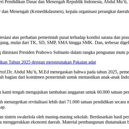
eri Pendidikan Dasar dan Menengah Republik Indonesia, Abdul Mu’ti,
ar dan Menengah (Kemedikdasmen), kepala organisasi perangkat daerah 
si atas perhatian pemerintah pusat terhadap kondisi sarana dan prasa
njang, mulai dari TK, SD, SMP, SMA hingga SMK. Dan, terbesar digel
ang diinisiasi Presiden Prabowo Subianto dalam rangka penguatan mutu 
ikan Tahun 2025 dengan menggunakan Pakaian adat
of.Dr. Abdul Mu’ti, M.Ed menegaskan bahwa pada tahun 2025, pemerint
alah bagian dari komitmen pemerintah untuk memastikan anak-anak Indo
n kami tengah mengajukan tambahan anggaran untuk 60.000 satuan pend
 menargetkan revitalisasi lebih dari 71.000 satuan pendidikan secara 
hap.
an sistem swakelola oleh masing-masing sekolah. Berdasarkan hasil pe
erta menggerakkan ekonomi daerah. Material pembangunan diutamakan be