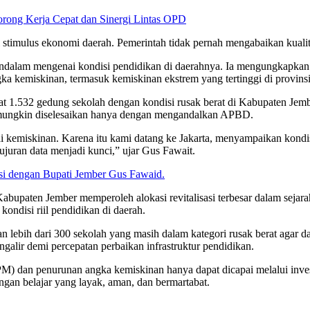
orong Kerja Cepat dan Sinergi Lintas OPD
 stimulus ekonomi daerah. Pemerintah tidak pernah mengabaikan kualit
mendalam mengenai kondisi pendidikan di daerahnya. Ia mengungkapk
ka kemiskinan, termasuk kemiskinan ekstrem yang tertinggi di provinsi
t 1.532 gedung sekolah dengan kondisi rusak berat di Kabupaten Jembe
k mungkin diselesaikan hanya dengan mengandalkan APBD.
i kemiskinan. Karena itu kami datang ke Jakarta, menyampaikan kondis
jujuran data menjadi kunci,” ujar Gus Fawait.
 dengan Bupati Jember Gus Fawaid.
abupaten Jember memperoleh alokasi revitalisasi terbesar dalam sejar
kondisi riil pendidikan di daerah.
ebih dari 300 sekolah yang masih dalam kategori rusak berat agar dap
alir demi percepatan perbaikan infrastruktur pendidikan.
dan penurunan angka kemiskinan hanya dapat dicapai melalui investas
gan belajar yang layak, aman, dan bermartabat.