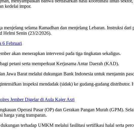
an, menyampaikan bahwa berdasarkan hasil koordinasi lintas sektor,
an kedelai impor.
 menjelang selama Ramadhan dan menjelang Lebaran. Instruksi dari p
d Helmi Senin (23/2/2026).
 6 Februari
er akan menerapkan intervensi pada tiga tingkatan sekaligus.
 bagi petani serta memperkuat Kerjasama Antar Daerah (KAD).
an Jawa Barat melalui dukungan Bank Indonesia untuk menjamin pasok
ntensifkan inspeksi mendadak (sidak) ke gudang-gudang distributor. 
res Jember Digelar di Aula Kajer Asri
ngkauan Operasi Pasar (OP) dan Gerakan Pangan Murah (GPM). Selain 
i harga yang transparan.
kungan terhadap UMKM melalui fasilitasi sertifikasi halal serta per