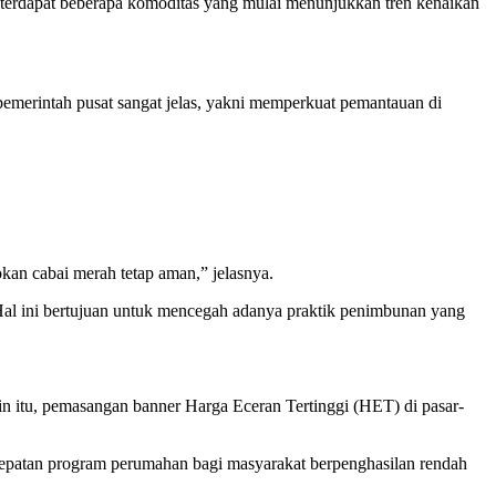
 terdapat beberapa komoditas yang mulai menunjukkan tren kenaikan
emerintah pusat sangat jelas, yakni memperkuat pemantauan di
an cabai merah tetap aman,” jelasnya.
Hal ini bertujuan untuk mencegah adanya praktik penimbunan yang
itu, pemasangan banner Harga Eceran Tertinggi (HET) di pasar-
cepatan program perumahan bagi masyarakat berpenghasilan rendah