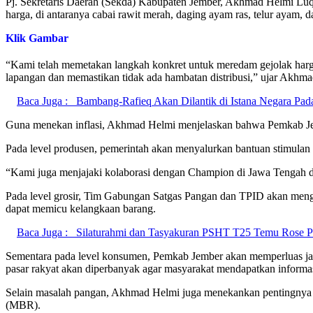
Pj. Sekretaris Daerah (Sekda) Kabupaten Jember, Akhmad Helmi Luqm
harga, di antaranya cabai rawit merah, daging ayam ras, telur ayam, d
Klik Gambar
“Kami telah memetakan langkah konkret untuk meredam gejolak harga
lapangan dan memastikan tidak ada hambatan distribusi,” ujar Akhma
Baca Juga :
Bambang-Rafieq Akan Dilantik di Istana Negara Pada
Guna menekan inflasi, Akhmad Helmi menjelaskan bahwa Pemkab Jemb
Pada level produsen, pemerintah akan menyalurkan bantuan stimulan
“Kami juga menjajaki kolaborasi dengan Champion di Jawa Tengah d
Pada level grosir, Tim Gabungan Satgas Pangan dan TPID akan mengi
dapat memicu kelangkaan barang.
Baca Juga :
Silaturahmi dan Tasyakuran PSHT T25 Temu Rose Pol
Sementara pada level konsumen, Pemkab Jember akan memperluas ja
pasar rakyat akan diperbanyak agar masyarakat mendapatkan informas
Selain masalah pangan, Akhmad Helmi juga menekankan pentingnya du
(MBR).