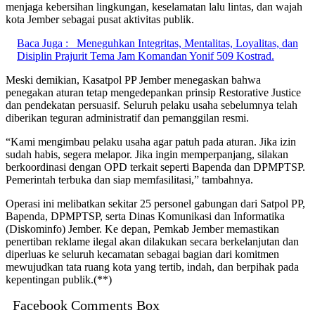
menjaga kebersihan lingkungan, keselamatan lalu lintas, dan wajah
kota Jember sebagai pusat aktivitas publik.
Baca Juga :
Meneguhkan Integritas, Mentalitas, Loyalitas, dan
Disiplin Prajurit Tema Jam Komandan Yonif 509 Kostrad.
Meski demikian, Kasatpol PP Jember menegaskan bahwa
penegakan aturan tetap mengedepankan prinsip Restorative Justice
dan pendekatan persuasif. Seluruh pelaku usaha sebelumnya telah
diberikan teguran administratif dan pemanggilan resmi.
“Kami mengimbau pelaku usaha agar patuh pada aturan. Jika izin
sudah habis, segera melapor. Jika ingin memperpanjang, silakan
berkoordinasi dengan OPD terkait seperti Bapenda dan DPMPTSP.
Pemerintah terbuka dan siap memfasilitasi,” tambahnya.
Operasi ini melibatkan sekitar 25 personel gabungan dari Satpol PP,
Bapenda, DPMPTSP, serta Dinas Komunikasi dan Informatika
(Diskominfo) Jember. Ke depan, Pemkab Jember memastikan
penertiban reklame ilegal akan dilakukan secara berkelanjutan dan
diperluas ke seluruh kecamatan sebagai bagian dari komitmen
mewujudkan tata ruang kota yang tertib, indah, dan berpihak pada
kepentingan publik.(**)
Facebook Comments Box