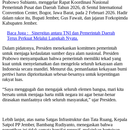
Prabowo Subianto, menggelar Rapat Koordinasi Nasional
Pemerintah Pusat dan Daerah Tahun 2026, di Sentul International
Convention Center, Bogor, Jawa Barat, pada 2 Februari 2026. Hadir
dalam rakor itu, Bupati Jember, Gus Fawait, dan jajaran Forkopimda
Kabupaten Jember.
Baca Juga :
Sinergitas antara TNI dan Pemerintah Daerah
Terus Perkuat Melalui Langkah Nyata.
Dalam pidatonya, Presiden menekankan komitmen pemerintah
untuk menjaga kedaulatan sumber daya alam nasional. Presiden
Prabowo menyampaikan bahwa pemerintah memiliki tekad yang
kuat untuk menyelamatkan dan mengelola seluruh kekayaan alam
Indonesia secara mandiri. Menurut dia, pemanfaatan kekayaan bumi
pertiwi harus diprioritaskan sebesar-besarnya untuk kepentingan
rakyat luas.
“Saya menggugah dan mengajak seluruh elemen bangsa, mari kita
bersatu untuk menjaga harta milik negara ini agar benar-benar
dirasakan manfaatnya oleh seluruh masyarakat,” ujar Presiden.
Lebih lanjut, atas nama Satgas Infrastruktur dan Tata Ruang, Kepala
Satpol PP Jember, Bambang Rudiyanto, menegaskan bahwa
penertiban ini tidak semata bersifat represif, melainkan bertujuan