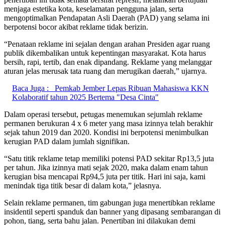
menjaga estetika kota, keselamatan pengguna jalan, serta
mengoptimalkan Pendapatan Asli Daerah (PAD) yang selama ini
berpotensi bocor akibat reklame tidak berizin.
“Penataan reklame ini sejalan dengan arahan Presiden agar ruang
publik dikembalikan untuk kepentingan masyarakat. Kota harus
bersih, rapi, tertib, dan enak dipandang. Reklame yang melanggar
aturan jelas merusak tata ruang dan merugikan daerah,” ujarnya.
Baca Juga :
Pemkab Jember Lepas Ribuan Mahasiswa KKN
Kolaboratif tahun 2025 Bertema "Desa Cinta"
Dalam operasi tersebut, petugas menemukan sejumlah reklame
permanen berukuran 4 x 6 meter yang masa izinnya telah berakhir
sejak tahun 2019 dan 2020. Kondisi ini berpotensi menimbulkan
kerugian PAD dalam jumlah signifikan.
“Satu titik reklame tetap memiliki potensi PAD sekitar Rp13,5 juta
per tahun. Jika izinnya mati sejak 2020, maka dalam enam tahun
kerugian bisa mencapai Rp94,5 juta per titik. Hari ini saja, kami
menindak tiga titik besar di dalam kota,” jelasnya.
Selain reklame permanen, tim gabungan juga menertibkan reklame
insidentil seperti spanduk dan banner yang dipasang sembarangan di
pohon, tiang, serta bahu jalan. Penertiban ini dilakukan demi