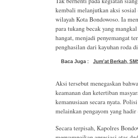
Tak berhenti pada kegiatan sian
kembali melanjutkan aksi sosial
wilayah Kota Bondowoso. Ia me
para tukang becak yang mangkal 
hangat, menjadi penyemangat te
penghasilan dari kayuhan roda d
Baca Juga :
Jum'at Berkah, SM
Aksi tersebut menegaskan bahw
keamanan dan ketertiban masyara
kemanusiaan secara nyata. Polis
melainkan pengayom yang hadir 
Secara terpisah, Kapolres Bon
menyampaikan apresiasi atas ded