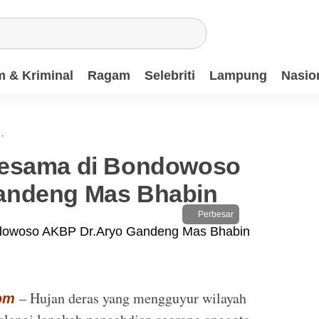
 & Kriminal
Ragam
Selebriti
Lampung
Nasio
·
Sesama di Bondowoso
andeng Mas Bhabin
Perbesar
– Hujan deras yang mengguyur wilayah
om