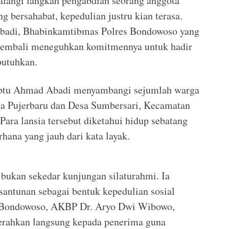
langi langkah pengabdian seorang anggota
g bersahabat, kepedulian justru kian terasa.
Abadi, Bhabinkamtibmas Polres Bondowoso yang
 kembali meneguhkan komitmennya untuk hadir
butuhkan.
Aiptu Ahmad Abadi menyambangi sejumlah warga
sa Pujerbaru dan Desa Sumbersari, Kecamatan
ra lansia tersebut diketahui hidup sebatang
hana yang jauh dari kata layak.
ukan sekedar kunjungan silaturahmi. Ia
ntunan sebagai bentuk kepedulian sosial
s Bondowoso, AKBP Dr. Aryo Dwi Wibowo,
serahkan langsung kepada penerima guna