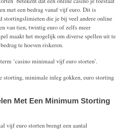
orten’ betekent dat een online casino je toestaat
en met een bedrag vanaf vijf euro. Dit is
d stortingslimieten die je bij veel andere online
n van tien, twintig euro of zelfs meer
mpel maakt het mogelijk om diverse spellen uit te
 bedrag te hoeven riskeren.
 term ‘casino minimaal vijf euro storten’.
 storting, minimale inleg gokken, euro storting
len Met Een Minimum Storting
l vijf euro storten brengt een aantal