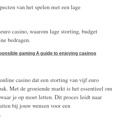
specten van het spelen met een lage
uro casino, waarom lage storting, budget
ine bedragen.
onsible gaming A guide to enjoying casinos
nline casino dat een storting van vijf euro
npak. Met de groeiende markt is het essentieel om
aar je op moet letten. Dit proces leidt naar
luiten bij jouw wensen voor een
.