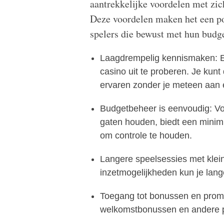
aantrekkelijke voordelen met zic
Deze voordelen maken het een po
spelers die bewust met hun budg
Laagdrempelig kennismaken: Een
casino uit te proberen. Je kunt
ervaren zonder je meteen aan e
Budgetbeheer is eenvoudig: Vo
gaten houden, biedt een minimu
om controle te houden.
Langere speelsessies met klein
inzetmogelijkheden kun je lang
Toegang tot bonussen en promo
welkomstbonussen en andere pro