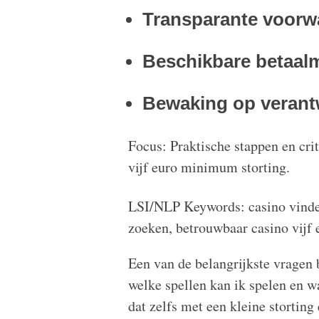
Transparante voorw
Beschikbare betaal
Bewaking op verant
Focus: Praktische stappen en crit
vijf euro minimum storting.
LSI/NLP Keywords: casino vinden 
zoeken, betrouwbaar casino vijf e
Een van de belangrijkste vragen b
welke spellen kan ik spelen en w
dat zelfs met een kleine storting