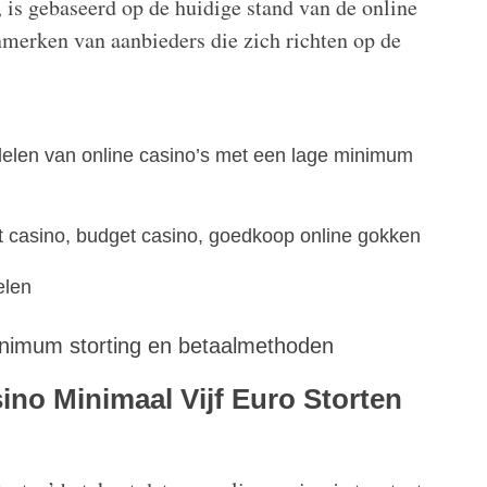
, is gebaseerd op de huidige stand van de online
nmerken van aanbieders die zich richten op de
delen van online casino’s met een lage minimum
t casino, budget casino, goedkoop online gokken
elen
no Minimaal Vijf Euro Storten