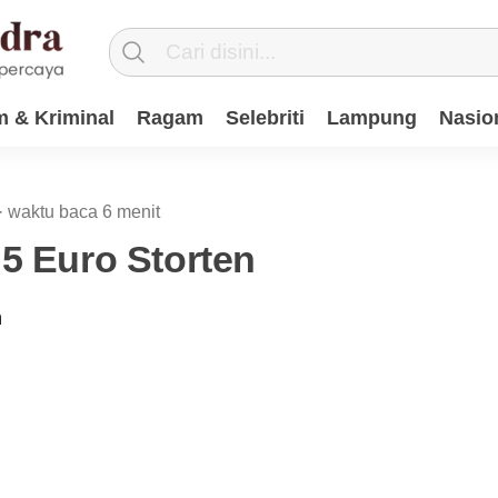
 & Kriminal
Ragam
Selebriti
Lampung
Nasio
·
waktu baca 6 menit
5 Euro Storten