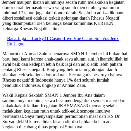
Jember maupun ikatan alumninya secara rutin melakukan kegiatan
donor darah termasuk siswa yang sudah memenuhi syarat umur
minimal 17 tahun juga aktif donor darah. Selain itu adik-adik nanti
diberi sosialisasi edukasi terkait golongan darah Rhesus Negatif
yang disampaikan oleh keluarga besar komunitas KERHEN
keluarga Rhesus Negatif Jatim.
Baca Juga :
Lucky31 Casino Live Vue Claire Sur Vos Jeux
En Ligne
Menurut dr.Ahmad Zain sebenarnya SMAN 1 Jember ini bukan hal
baru bagi kami karena anak-anak saya alumni sini. Alhamdulillah ini
awal baik dan kedepan lebih baik lagi dan adik-adik lebih paham
tentang Rhesus negatif. Bagi yang belum tahu golongan darah
silahkan cek sekaligus donor darah. Secara garis besarnya bahwa
Rhesus negatif di Indonesia hanya 1% dari seluruh jumlah
penduduk Indonesia, ungkap dr.Ahmad Zain.
Wakil Kepala Sekolah SMAN 1 Jember Ibu Ana dalam
sambutannya meminta siswa bisa mendengarkan semua materi dari
kakak-kakak kalian. Kegiatan IKASMASA83 memang selalu
melakukan kegiatan rutin untuk adik-adik semoga ilmunya
bermanfaat. Saya menyampaikan permohonan maaf dari KS Dr.
Suryadi,M.Pd karena tidak bisa hadir disebabkan beliau ada
kegiatan di cabang dinas propinsi Surabaya.