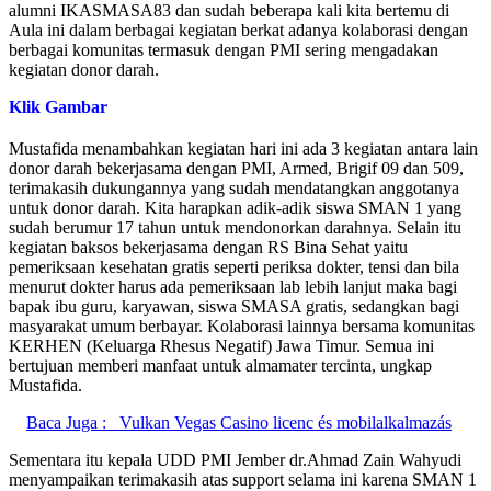
alumni IKASMASA83 dan sudah beberapa kali kita bertemu di
Aula ini dalam berbagai kegiatan berkat adanya kolaborasi dengan
berbagai komunitas termasuk dengan PMI sering mengadakan
kegiatan donor darah.
Klik Gambar
Mustafida menambahkan kegiatan hari ini ada 3 kegiatan antara lain
donor darah bekerjasama dengan PMI, Armed, Brigif 09 dan 509,
terimakasih dukungannya yang sudah mendatangkan anggotanya
untuk donor darah. Kita harapkan adik-adik siswa SMAN 1 yang
sudah berumur 17 tahun untuk mendonorkan darahnya. Selain itu
kegiatan baksos bekerjasama dengan RS Bina Sehat yaitu
pemeriksaan kesehatan gratis seperti periksa dokter, tensi dan bila
menurut dokter harus ada pemeriksaan lab lebih lanjut maka bagi
bapak ibu guru, karyawan, siswa SMASA gratis, sedangkan bagi
masyarakat umum berbayar. Kolaborasi lainnya bersama komunitas
KERHEN (Keluarga Rhesus Negatif) Jawa Timur. Semua ini
bertujuan memberi manfaat untuk almamater tercinta, ungkap
Mustafida.
Baca Juga :
Vulkan Vegas Casino licenc és mobilalkalmazás
Sementara itu kepala UDD PMI Jember dr.Ahmad Zain Wahyudi
menyampaikan terimakasih atas support selama ini karena SMAN 1