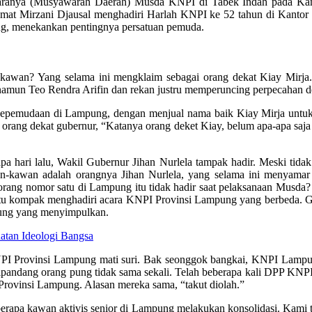
ranya (Musyawarah Daerah) Musda KNPI di Tabek Indah pada Kamis 
hmat Mirzani Djausal menghadiri Harlah KNPI ke 52 tahun di Kantor
g, menekankan pentingnya persatuan pemuda.
n-kawan? Yang selama ini mengklaim sebagai orang dekat Kiay Mir
namun Teo Rendra Arifin dan rekan justru memperuncing perpecahan 
 kepemudaan di Lampung, dengan menjual nama baik Kiay Mirja untuk 
 orang dekat gubernur, “Katanya orang deket Kiay, belum apa-apa sa
a hari lalu, Wakil Gubernur Jihan Nurlela tampak hadir. Meski tid
an-kawan adalah orangnya Jihan Nurlela, yang selama ini menyamar
orang nomor satu di Lampung itu tidak hadir saat pelaksanaan Musda?
tu kompak menghadiri acara KNPI Provinsi Lampung yang berbeda. Gu
pung yang menyimpulkan.
atan Ideologi Bangsa
 Provinsi Lampung mati suri. Bak seonggok bangkai, KNPI Lampung t
 dipandang orang pung tidak sama sekali. Telah beberapa kali DPP K
 Provinsi Lampung. Alasan mereka sama, “takut diolah.”
eberapa kawan aktivis senior di Lampung melakukan konsolidasi. Kami