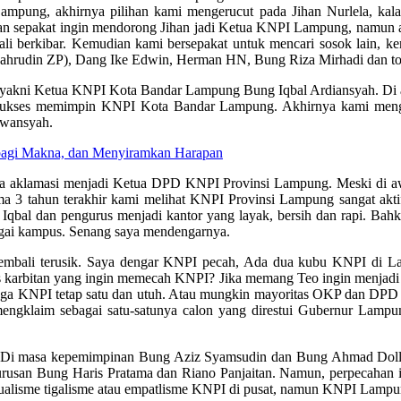
ampung, akhirnya pilihan kami mengerucut pada Jihan Nurlela, kala
kawan sepakat ingin mendorong Jihan jadi Ketua KNPI Lampung, namun 
rkibar. Kemudian kami bersepakat untuk mencari sosok lain, kemb
ahrudin ZP), Dang Ike Edwin, Herman HN, Bung Riza Mirhadi dan to
ma yakni Ketua KNPI Kota Bandar Lampung Bung Iqbal Ardiansyah. Di 
bal sukses memimpin KNPI Kota Bandar Lampung. Akhirnya kami meng
awansyah.
agi Makna, dan Menyiramkan Harapan
ecara aklamasi menjadi Ketua DPD KNPI Provinsi Lampung. Meski di aw
3 tahun terakhir kami melihat KNPI Provinsi Lampung sangat aktif d
Iqbal dan pengurus menjadi kantor yang layak, bersih dan rapi. Bahk
bagai kampus. Senang saya mendengarnya.
kembali terusik. Saya dengar KNPI pecah, Ada dua kubu KNPI di Lam
vis karbitan yang ingin memecah KNPI? Jika memang Teo ingin menjad
ngga KNPI tetap satu dan utuh. Atau mungkin mayoritas OKP dan DPD
ngklaim sebagai satu-satunya calon yang direstui Gubernur Lampun
. Di masa kepemimpinan Bung Aziz Syamsudin dan Bung Ahmad Dolli Ku
engurusan Bung Haris Pratama dan Riano Panjaitan. Namun, perpecahan 
ualisme tigalisme atau empatlisme KNPI di pusat, namun KNPI Lampung