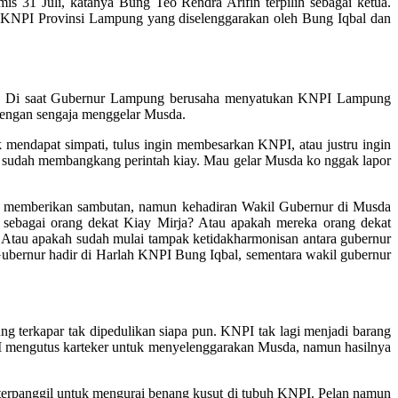
31 Juli, katanya Bung Teo Rendra Arifin terpilih sebagai ketua.
 KNPI Provinsi Lampung yang diselenggarakan oleh Bung Iqbal dan
ja. Di saat Gubernur Lampung berusaha menyatukan KNPI Lampung
dengan sengaja menggelar Musda.
mendapat simpati, tulus ingin membesarkan KNPI, atau justru ingin
ja sudah membangkang perintah kiay. Mau gelar Musda ko nggak lapor
ak memberikan sambutan, namun kehadiran Wakil Gubernur di Musda
 sebagai orang dekat Kiay Mirja? Atau apakah mereka orang dekat
 Atau apakah sudah mulai tampak ketidakharmonisan antara gubernur
bernur hadir di Harlah KNPI Bung Iqbal, sementara wakil gubernur
erkapar tak dipedulikan siapa pun. KNPI tak lagi menjadi barang
NPI mengutus karteker untuk menyelenggarakan Musda, namun hasilnya
 terpanggil untuk mengurai benang kusut di tubuh KNPI. Pelan namun