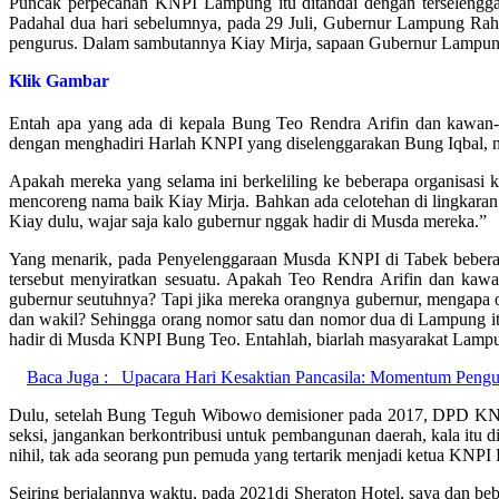
Puncak perpecahan KNPI Lampung itu ditandai dengan terselengga
Padahal dua hari sebelumnya, pada 29 Juli, Gubernur Lampung Ra
pengurus. Dalam sambutannya Kiay Mirja, sapaan Gubernur Lampun
Klik Gambar
Entah apa yang ada di kepala Bung Teo Rendra Arifin dan kawa
dengan menghadiri Harlah KNPI yang diselenggarakan Bung Iqbal, 
Apakah mereka yang selama ini berkeliling ke beberapa organisasi
mencoreng nama baik Kiay Mirja. Bahkan ada celotehan di lingkaran
Kiay dulu, wajar saja kalo gubernur nggak hadir di Musda mereka.”
Yang menarik, pada Penyelenggaraan Musda KNPI di Tabek beberap
tersebut menyiratkan sesuatu. Apakah Teo Rendra Arifin dan kaw
gubernur seutuhnya? Tapi jika mereka orangnya gubernur, mengapa 
dan wakil? Sehingga orang nomor satu dan nomor dua di Lampung i
hadir di Musda KNPI Bung Teo. Entahlah, biarlah masyarakat Lam
Baca Juga :
Upacara Hari Kesaktian Pancasila: Momentum Pengu
Dulu, setelah Bung Teguh Wibowo demisioner pada 2017, DPD KNPI
seksi, jangankan berkontribusi untuk pembangunan daerah, kala itu
nihil, tak ada seorang pun pemuda yang tertarik menjadi ketua KNPI
Seiring berjalannya waktu, pada 2021di Sheraton Hotel, saya dan b