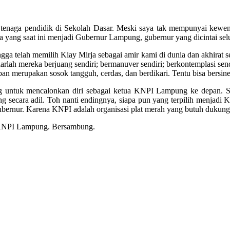
bagai tenaga pendidik di Sekolah Dasar. Meski saya tak mempunyai
ja yang saat ini menjadi Gubernur Lampung, gubernur yang dicintai sel
gga telah memilih Kiay Mirja sebagai amir kami di dunia dan akhirat s
h mereka berjuang sendiri; bermanuver sendiri; berkontemplasi sendiri; 
depan merupakan sosok tangguh, cerdas, dan berdikari. Tentu bisa ber
g untuk mencalonkan diri sebagai ketua KNPI Lampung ke depan. Si
g secara adil. Toh nanti endingnya, siapa pun yang terpilih menjadi
ubernur. Karena KNPI adalah organisasi plat merah yang butuh dukung
ng KNPI Lampung. Bersambung.