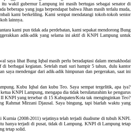
 itu wakil gubernur Lampung ini masih bertugas sebagai senator di
ada beberapa yang juga berpendapat bahwa Jihan masih terlalu muda,
ali kami berkeliling. Kami sempat mendatangi tokoh-tokoh senior
koh lainnya.
antara kami pun tidak ada perdebatan, kami sepakat mendorong Bung
gerakkan adik-adik yang selama ini aktif di KNPI Lampung untuk
al saya lihat Bung Iqbal masih perlu beradaptasi dalam menakhodai
i berbagai kegiatan. Setelah mati suri hampir 5 tahun, dulu kantor
an saya mendengar dari adik-adik himpunan dan pergerakan, saat ini
pung. Kubu Iqbal dan kubu Teo. Saya sempat tergelitik, apa iya?
i ketua KNPI Lampung, mengapa dia tidak bersilaturahim ke pengurus
 II KNPI yang tersebar di 15 Kabupaten/Kota tak menginginkan Teo?
g Rahmat Mirzani Djausal. Saya bingung, tapi biarlah waktu yang
rnia (2008-2011) sejatinya telah terjadi dualisme di tubuh KNPI.
itu hanya terjadi di pusat, tidak di Lampung. KNPI di Lampung tetap
 tetap solid.