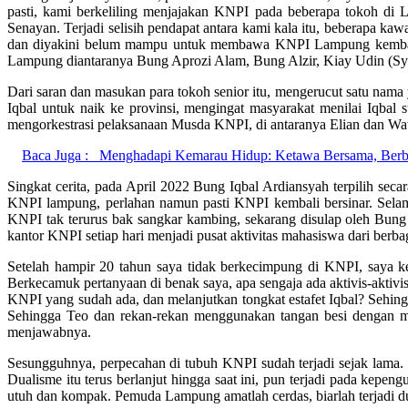
pasti, kami berkeliling menjajakan KNPI pada beberapa tokoh di L
Senayan. Terjadi selisih pendapat antara kami kala itu, beberapa 
dan diyakini belum mampu untuk membawa KNPI Lampung kembali be
Lampung diantaranya Bung Aprozi Alam, Bung Alzir, Kiay Udin (Sy
Dari saran dan masukan para tokoh senior itu, mengerucut satu na
Iqbal untuk naik ke provinsi, mengingat masyarakat menilai Iq
mengorkestrasi pelaksanaan Musda KNPI, di antaranya Elian dan W
Baca Juga :
Menghadapi Kemarau Hidup: Ketawa Bersama, Berb
Singkat cerita, pada April 2022 Bung Iqbal Ardiansyah terpilih s
KNPI lampung, perlahan namun pasti KNPI kembali bersinar. Selama 
KNPI tak terurus bak sangkar kambing, sekarang disulap oleh Bung 
kantor KNPI setiap hari menjadi pusat aktivitas mahasiswa dari ber
Setelah hampir 20 tahun saya tidak berkecimpung di KNPI, saya 
Berkecamuk pertanyaan di benak saya, apa sengaja ada aktivis-akti
KNPI yang sudah ada, dan melanjutkan tongkat estafet Iqbal? Sehi
Sehingga Teo dan rekan-rekan menggunakan tangan besi dengan me
menjawabnya.
Sesungguhnya, perpecahan di tubuh KNPI sudah terjadi sejak lama
Dualisme itu terus berlanjut hingga saat ini, pun terjadi pada kep
utuh dan kompak. Pemuda Lampung amatlah cerdas, biarlah terjadi d