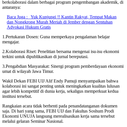
berkolaborasi dalam berbagai program pengembangan akademik, di
antaranya:
Baca Juga :
Yuk Kunjungi !! Kantin Rakyat, Tempat Makan
dan Nongkrong Murah Meriah di Jember dengan Sentuhan
Advokasi Hukum Gratis
1.Pertukaran Dosen: Guna memperkaya pengalaman belajar
mengajar.
2.Kolaborasi Riset: Penelitian bersama mengenai isu-isu ekonomi
terkini untuk dipublikasikan di jurnal bereputasi.
3.Pengabdian Masyarakat: Sinergi program pemberdayaan ekonomi
umat di wilayah Jawa Timur.
Wakil Dekan FEBI UIJ Alif Endy Pamuji menyampaikan bahwa
kolaborasi ini sangat penting untuk meningkatkan kualitas lulusan
agar lebih kompetitif di dunia kerja, sekaligus memperkuat kedua
institusi tersebut.
Rangkaian acara tidak berhenti pada penandatanganan dokumen
saja. Di hari yang sama, FEBI UIJ dan Fakultas Soshum Prodi
Ekonomi UNUJA langsung merealisasikan kerja sama tersebut
melalui gelaran Seminar Nasional.