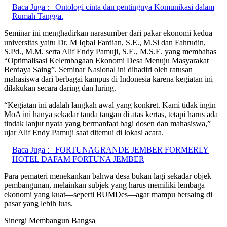
Baca Juga :
Ontologi cinta dan pentingnya Komunikasi dalam
Rumah Tangga.
Seminar ini menghadirkan narasumber dari pakar ekonomi kedua
universitas yaitu Dr. M Iqbal Fardian, S.E., M.Si dan Fahrudin,
S.Pd., M.M. serta Alif Endy Pamuji, S.E., M.S.E. yang membahas
“Optimalisasi Kelembagaan Ekonomi Desa Menuju Masyarakat
Berdaya Saing”. Seminar Nasional ini dihadiri oleh ratusan
mahasiswa dari berbagai kampus di Indonesia karena kegiatan ini
dilakukan secara daring dan luring.
“Kegiatan ini adalah langkah awal yang konkret. Kami tidak ingin
MoA ini hanya sekadar tanda tangan di atas kertas, tetapi harus ada
tindak lanjut nyata yang bermanfaat bagi dosen dan mahasiswa,”
ujar Alif Endy Pamuji saat ditemui di lokasi acara.
Baca Juga :
FORTUNAGRANDE JEMBER FORMERLY
HOTEL DAFAM FORTUNA JEMBER
Para pemateri menekankan bahwa desa bukan lagi sekadar objek
pembangunan, melainkan subjek yang harus memiliki lembaga
ekonomi yang kuat—seperti BUMDes—agar mampu bersaing di
pasar yang lebih luas.
Sinergi Membangun Bangsa