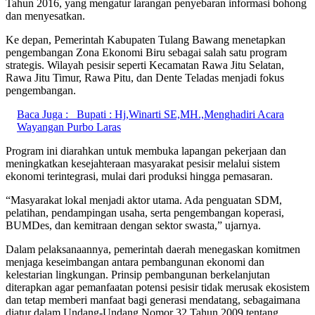
Tahun 2016, yang mengatur larangan penyebaran informasi bohong
dan menyesatkan.
Ke depan, Pemerintah Kabupaten Tulang Bawang menetapkan
pengembangan Zona Ekonomi Biru sebagai salah satu program
strategis. Wilayah pesisir seperti Kecamatan Rawa Jitu Selatan,
Rawa Jitu Timur, Rawa Pitu, dan Dente Teladas menjadi fokus
pengembangan.
Baca Juga :
Bupati : Hj,Winarti SE,MH.,Menghadiri Acara
Wayangan Purbo Laras
Program ini diarahkan untuk membuka lapangan pekerjaan dan
meningkatkan kesejahteraan masyarakat pesisir melalui sistem
ekonomi terintegrasi, mulai dari produksi hingga pemasaran.
“Masyarakat lokal menjadi aktor utama. Ada penguatan SDM,
pelatihan, pendampingan usaha, serta pengembangan koperasi,
BUMDes, dan kemitraan dengan sektor swasta,” ujarnya.
Dalam pelaksanaannya, pemerintah daerah menegaskan komitmen
menjaga keseimbangan antara pembangunan ekonomi dan
kelestarian lingkungan. Prinsip pembangunan berkelanjutan
diterapkan agar pemanfaatan potensi pesisir tidak merusak ekosistem
dan tetap memberi manfaat bagi generasi mendatang, sebagaimana
diatur dalam Undang-Undang Nomor 32 Tahun 2009 tentang