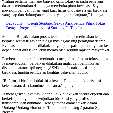
“Tahun pertama memang banyak kami fokuskan pada penataan
dasar pemerintahan dan upaya membuka pintu investasi. Saya
meyakini pembangunan yang kuat harus ditopang sistem birokrasi
yang siap dan dukungan ekonomi yang berkelanjutan,” katanya.
Baca Juga :
Cegah Stunting, Sekda Ajak Semua Pihak Fokus
Dengan Program Intervensi Stunting Di Tubaba
Menurut Bupati, dalam proses tersebut roda pemerintahan tetap
berjalan sesuai tugas dan fungsi masing-masing perangkat daerah.
Evaluasi internal terus dilakukan agar percepatan pembangunan ke
depan dapat dirasakan lebih merata oleh seluruh lapisan masyarakat.
Pembenahan internal pemerintahan menjadi salah satu fokus utama.
Ia menyebutkan, perbaikan dilakukan mulai dari peningkatan
disiplin aparatur sipil negara (ASN), pembenahan pola kerja
birokrasi, hingga penguatan kualitas pelayanan publik.
“Reformasi birokrasi tidak bisa instan. Dibutuhkan konsistensi,
keteladanan, dan komitmen bersama,” ujarnya.
Ia menegaskan, evaluasi kinerja ASN dilakukan secara objektif dan
berkelanjutan guna mewujudkan birokrasi yang profesional,
transparan, dan akuntabel, sebagaimana diamanatkan dalam
Undang-Undang Nomor 20 Tahun 2023 tentang Aparatur Sipil
Negara.