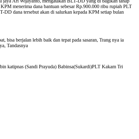
al jaya Ari Wijayanto, mengatakan BLT-DD yang di bagikan tahap
 35 KPM menerima dana bantuan sebesar Rp.900.000 ribu rupiah PLT
T-DD dana tersebut akan di salurkan kepada KPM setiap bulan
bisa berjalan lebih baik dan tepat pada sasaran, Trang nya ia
nya, Tandasnya
bin katipnas (Sandi Prayuda) Babinsa(Sukardi)PLT Kakam Tri