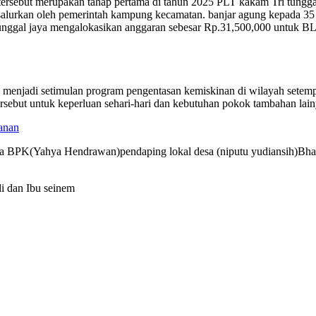
ersebut merupakan tahap pertama di tahun 2025 PLT kakam Tri tungg
di salurkan oleh pemerintah kampung kecamatan. banjar agung kepada
unggal jaya mengalokasikan anggaran sebesar Rp.31,500,000 untuk BL
njadi setimulan program pengentasan kemiskinan di wilayah setempat, 
ebut untuk keperluan sehari-hari dan kebutuhan pokok tambahan lai
anan
tua BPK(Yahya Hendrawan)pendaping lokal desa (niputu yudiansih)Bha
i dan Ibu seinem