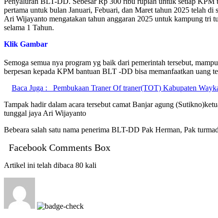
Penyaluran BLT-DD. Sebesar Rp 300 ribu rupiah untuk setiap KPM t
pertama untuk bulan Januari, Febuari, dan Maret tahun 2025 telah 
Ari Wijayanto mengatakan tahun anggaran 2025 untuk kampung tri t
selama 1 Tahun.
Klik Gambar
Semoga semua nya program yg baik dari pemerintah tersebut, mampu me
berpesan kepada KPM bantuan BLT -DD bisa memanfaatkan uang ters
Baca Juga :
Pembukaan Traner Of traner(TOT) Kabupaten Wayk
Tampak hadir dalam acara tersebut camat Banjar agung (Sutikno)ke
tunggal jaya Ari Wijayanto
Bebeara salah satu nama penerima BLT-DD Pak Herman, Pak turmad
Facebook Comments Box
Artikel ini telah dibaca 80 kali