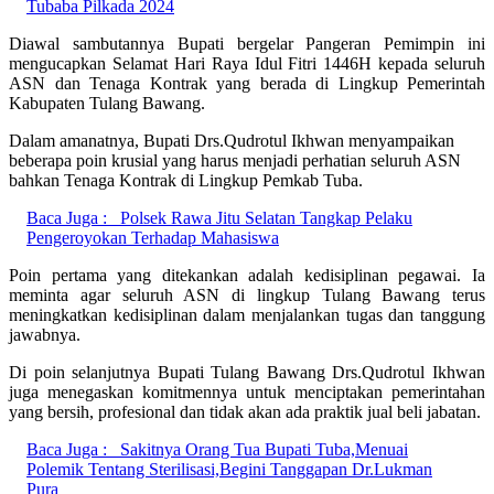
Tubaba Pilkada 2024
Diawal sambutannya Bupati bergelar Pangeran Pemimpin ini
mengucapkan Selamat Hari Raya Idul Fitri 1446H kepada seluruh
ASN dan Tenaga Kontrak yang berada di Lingkup Pemerintah
Kabupaten Tulang Bawang.
Dalam amanatnya, Bupati Drs.Qudrotul Ikhwan menyampaikan
beberapa poin krusial yang harus menjadi perhatian seluruh ASN
bahkan Tenaga Kontrak di Lingkup Pemkab Tuba.
Baca Juga :
Polsek Rawa Jitu Selatan Tangkap Pelaku
Pengeroyokan Terhadap Mahasiswa
Poin pertama yang ditekankan adalah kedisiplinan pegawai. Ia
meminta agar seluruh ASN di lingkup Tulang Bawang terus
meningkatkan kedisiplinan dalam menjalankan tugas dan tanggung
jawabnya.
Di poin selanjutnya Bupati Tulang Bawang Drs.Qudrotul Ikhwan
juga menegaskan komitmennya untuk menciptakan pemerintahan
yang bersih, profesional dan tidak akan ada praktik jual beli jabatan.
Baca Juga :
Sakitnya Orang Tua Bupati Tuba,Menuai
Polemik Tentang Sterilisasi,Begini Tanggapan Dr.Lukman
Pura