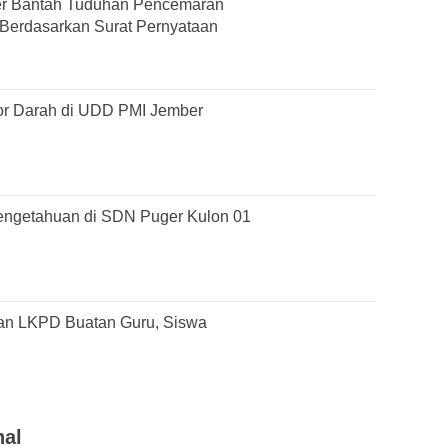
r Bantah Tuduhan Pencemaran
Berdasarkan Surat Pernyataan
or Darah di UDD PMI Jember
engetahuan di SDN Puger Kulon 01
an LKPD Buatan Guru, Siswa
nal