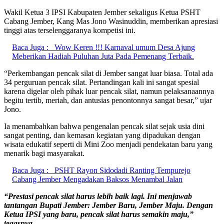
Wakil Ketua 3 IPSI Kabupaten Jember sekaligus Ketua PSHT
Cabang Jember, Kang Mas Jono Wasinuddin, memberikan apresiasi
tinggi atas terselenggaranya kompetisi ini.
Baca Juga :
Wow Keren !!! Karnaval umum Desa Ajung
Meberikan Hadiah Puluhan Juta Pada Pemenang Terbaik.
“Perkembangan pencak silat di Jember sangat luar biasa. Total ada
34 perguruan pencak silat. Pertandingan kali ini sangat spesial
karena digelar oleh pihak luar pencak silat, namun pelaksanaannya
begitu tertib, meriah, dan antusias penontonnya sangat besar,” ujar
Jono.
Ia menambahkan bahwa pengenalan pencak silat sejak usia dini
sangat penting, dan kemasan kegiatan yang dipadukan dengan
wisata edukatif seperti di Mini Zoo menjadi pendekatan baru yang
menarik bagi masyarakat.
Baca Juga :
PSHT Rayon Sidodadi Ranting Tempurejo
Cabang Jember Mengadakan Baksos Menambal Jalan
“Prestasi pencak silat harus lebih baik lagi. Ini menjawab
tantangan Bupati Jember: Jember Baru, Jember Maju. Dengan
Ketua IPSI yang baru, pencak silat harus semakin maju,”
tegasnya.