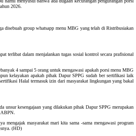
bu hamil menyusui bahwa ada dugaan kecurangan pengurangan porsi
tahun 2026.
gga disebuah group whatsapp menu MBG yang telah di Ristribusiakan
 terlibat dalam menjalankan tugas sosial kontrol secara prafisional
 sebanyak 4 sampai 5 orang untuk mengawasi apakah porsi menu MBG
pun kelayakan apakah pihak Dapur SPPG sudah ber sertifikasi laik
rtifikasi Halal termasuk izin dari masyarakat lingkungan yang bakal
ada unsur kesengajaan yang dilakukan pihak Dapur SPPG merupakan
ri ABPN.
aya mengajak masyarakat mari kita sama -sama mengawasi program
asnya. (HD)