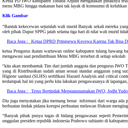
Ketua PD IWO kabupaten Tubaba Arpani mengatakan pihaknya telah
menu MBG hingga makanan basi tak layak di komsumsi di keluhkan 
Klik Gambar
“Bantuk kekecewan sejumlah wali murid Banyak sekali mereka yang 
oleh pihak Dapur SPPG jatah selama tiga hari di nilai wali murid ti
Baca Juga :
Ketua DPRD Pringsewu Kecewa Karena Tak Bisa Di
ketua Pengurus ikatan wartawan online kabupaten tulang bawang bara
mengawasi saat pendistribuan Menu MBG tersebut di setiap sekolah
“kita akan membantuk Tim dari jumlah anggota dan pengurus IWO T
yang di Ristribusikan sudah aman sesuai standar anggaran yang s
Higiene sanitasi (SLHS) sertifikasi Hazard Analysis and critical c
terdampak hal ini yang perlu kita lakukan pengawasanya di lapangan,
Baca Juga :
Terus Bertindak Mengatasnamakan IWO, Jodhi Yudo
Dia juga menyatakan jika memang benar informasi dari warga ada
berbuatan tindak pidana korupsi perbuatan melawan Hukum menginga
“Banyak pihak punya tugas di bidang pengawasan seperti Pemeri
unggulan presiden republik indonesia Prabowo subianto di kabupate