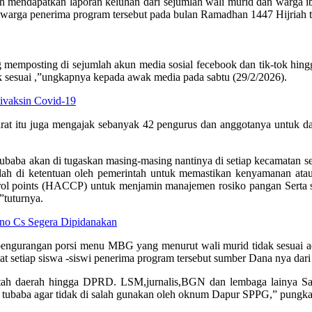
 mendapatkan laporan keluhan dari sejumlah wali murid dan warga i
warga penerima program tersebut pada bulan Ramadhan 1447 Hijriah 
memposting di sejumlah akun media sosial fecebook dan tik-tok hin
dak sesuai ,”ungkapnya kepada awak media pada sabtu (29/2/2026).
vaksin Covid-19
t itu juga mengajak sebanyak 42 pengurus dan anggotanya untuk dapat
ubaba akan di tugaskan masing-masing nantinya di setiap kecamatan
udah di ketentuan oleh pemerintah untuk memastikan kenyamanan atau
ontrol points (HACCP) untuk menjamin manajemen rosiko pangan Serta se
”tuturnya.
no Cs Segera Dipidanakan
 pengurangan porsi menu MBG yang menurut wali murid tidak sesuai 
t setiap siswa -siswi penerima program tersebut sumber Dana nya da
ntah daerah hingga DPRD. LSM,jurnalis,BGN dan lembaga lainya S
n tubaba agar tidak di salah gunakan oleh oknum Dapur SPPG,” pungk