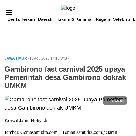
Berita Terkini
Daerah
Hukum & Kriminal
Ragam
Selebriti
L
JAWA TIMUR
· 10 Agu 2025
14:15
WIB
·
Gambirono fast carnival 2025 upaya
Pemerintah desa Gambirono dokrak
UMKM
Perbesar
Korwil Jatim Holiyadi
Jember, Gemasamudra.com – Teman samudra.com.gelaran