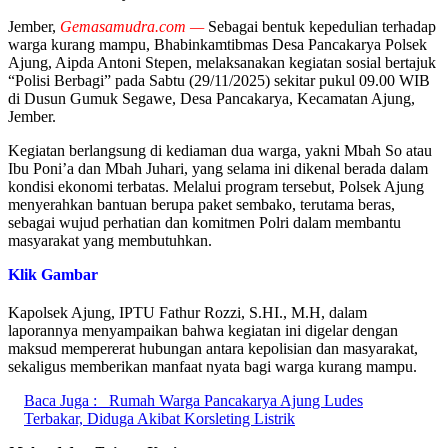
Jember,
Gemasamudra.com —
Sebagai bentuk kepedulian terhadap
warga kurang mampu, Bhabinkamtibmas Desa Pancakarya Polsek
Ajung, Aipda Antoni Stepen, melaksanakan kegiatan sosial bertajuk
“Polisi Berbagi” pada Sabtu (29/11/2025) sekitar pukul 09.00 WIB
di Dusun Gumuk Segawe, Desa Pancakarya, Kecamatan Ajung,
Jember.
Kegiatan berlangsung di kediaman dua warga, yakni Mbah So atau
Ibu Poni’a dan Mbah Juhari, yang selama ini dikenal berada dalam
kondisi ekonomi terbatas. Melalui program tersebut, Polsek Ajung
menyerahkan bantuan berupa paket sembako, terutama beras,
sebagai wujud perhatian dan komitmen Polri dalam membantu
masyarakat yang membutuhkan.
Klik Gambar
Kapolsek Ajung, IPTU Fathur Rozzi, S.HI., M.H, dalam
laporannya menyampaikan bahwa kegiatan ini digelar dengan
maksud mempererat hubungan antara kepolisian dan masyarakat,
sekaligus memberikan manfaat nyata bagi warga kurang mampu.
Baca Juga :
Rumah Warga Pancakarya Ajung Ludes
Terbakar, Diduga Akibat Korsleting Listrik