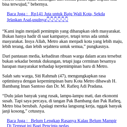
bisa terwujud,” bebernya.
Baca Juga :
Rp141 Juta untuk Baju Wali Kota, Sekda
Jelaskan Asal-usulnya👇👇👇👇👇👇
“Kami ingin menjadi pemimpin yang diharapkan oleh masyarakat.
Bukan hanya hadir di saat kampanye, tetapi terus ada untuk
masyarakat. Insya Allah, Metro akan menjadi kota yang lebih maju,
lebih terang, dan lebih sejahtera untuk semua,” pungkasnya.
Dari pantauan media, kehadiran ribuan warga dalam acara tersebut
bukan sekadar bentuk dukungan, tetapi juga cerminan besarnya
harapan masyarakat terhadap kepemimpinan baru di Metro.
Salah satu warga, Siti Rahmah (47), mengungkapkan rasa
optimisnya dengan kepemimpinan baru Kota Metro dibawah H.
Bambang Iman Santoso dan Dr. M. Rafieq Adi Pradana.
“Dulu jalan banyak yang rusak, lampu-lampu mati, dan ekonomi
susah. Tapi saya percaya, di tangan Pak Bambang dan Pak Rafieq,
Metro bisa berubah. Apalagi mereka langsung kerja, nggak banyak
janji kosong,” cetusnya.
Baca Juga :
Belum Lengkap Rasanya Kalau Belum Mampir
Di Tempat ini Bagi Pencinta pedas