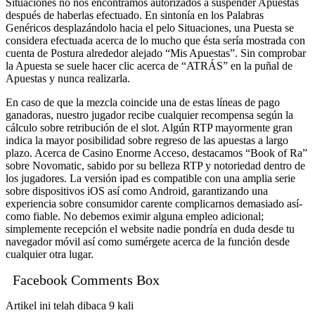
Situaciones no nos encontramos autorizados a suspender Apuestas
después de haberlas efectuado. En sintonía en los Palabras
Genéricos desplazándolo hacia el pelo Situaciones, una Puesta se
considera efectuada acerca de lo mucho que ésta serí­a mostrada con
cuenta de Postura alrededor alejado “Mis Apuestas”. Sin comprobar
la Apuesta se suele hacer clic acerca de “ATRÁS” en la puñal de
Apuestas y nunca realizarla.
En caso de que la mezcla coincide una de estas líneas de pago
ganadoras, nuestro jugador recibe cualquier recompensa según la
cálculo sobre retribución de el slot. Algún RTP mayormente gran
indica la mayor posibilidad sobre regreso de las apuestas a largo
plazo. Acerca de Casino Enorme Acceso, destacamos “Book of Ra”
sobre Novomatic, sabido por su belleza RTP y notoriedad dentro de
los jugadores. La versión ipad es compatible con una amplia serie
sobre dispositivos iOS así­ como Android, garantizando una
experiencia sobre consumidor carente complicarnos demasiado así­
como fiable. No debemos eximir alguna empleo adicional;
simplemente recepción el website nadie pondrí­a en duda desde tu
navegador móvil así­ como sumérgete acerca de la función desde
cualquier otra lugar.
Facebook Comments Box
Artikel ini telah dibaca 9 kali