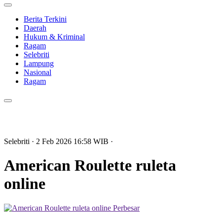
Berita Terkini
Daerah
Hukum & Kriminal
Ragam
Selebriti
Lampung
Nasional
Ragam
Selebriti
· 2 Feb 2026
16:58
WIB
·
American Roulette ruleta
online
Perbesar