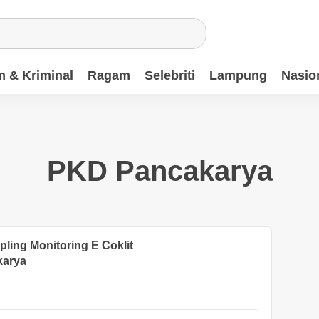
 & Kriminal
Ragam
Selebriti
Lampung
Nasio
PKD Pancakarya
ing Monitoring E Coklit
karya