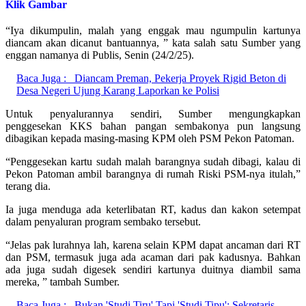
Klik Gambar
“Iya dikumpulin, malah yang enggak mau ngumpulin kartunya
diancam akan dicanut bantuannya, ” kata salah satu Sumber yang
enggan namanya di Publis, Senin (24/2/25).
Baca Juga :
Diancam Preman, Pekerja Proyek Rigid Beton di
Desa Negeri Ujung Karang Laporkan ke Polisi
Untuk penyalurannya sendiri, Sumber mengungkapkan
penggesekan KKS bahan pangan sembakonya pun langsung
dibagikan kepada masing-masing KPM oleh PSM Pekon Patoman.
“Penggesekan kartu sudah malah barangnya sudah dibagi, kalau di
Pekon Patoman ambil barangnya di rumah Riski PSM-nya itulah,”
terang dia.
Ia juga menduga ada keterlibatan RT, kadus dan kakon setempat
dalam penyaluran program sembako tersebut.
“Jelas pak lurahnya lah, karena selain KPM dapat ancaman dari RT
dan PSM, termasuk juga ada acaman dari pak kadusnya. Bahkan
ada juga sudah digesek sendiri kartunya duitnya diambil sama
mereka, ” tambah Sumber.
Baca Juga :
Bukan 'Studi Tiru' Tapi 'Studi Tipu': Sekretaris