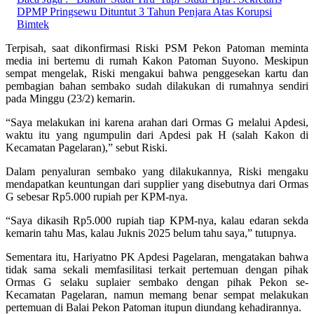
DPMP Pringsewu Dituntut 3 Tahun Penjara Atas Korupsi
Bimtek
Terpisah, saat dikonfirmasi Riski PSM Pekon Patoman meminta
media ini bertemu di rumah Kakon Patoman Suyono. Meskipun
sempat mengelak, Riski mengakui bahwa penggesekan kartu dan
pembagian bahan sembako sudah dilakukan di rumahnya sendiri
pada Minggu (23/2) kemarin.
“Saya melakukan ini karena arahan dari Ormas G melalui Apdesi,
waktu itu yang ngumpulin dari Apdesi pak H (salah Kakon di
Kecamatan Pagelaran),” sebut Riski.
Dalam penyaluran sembako yang dilakukannya, Riski mengaku
mendapatkan keuntungan dari supplier yang disebutnya dari Ormas
G sebesar Rp5.000 rupiah per KPM-nya.
“Saya dikasih Rp5.000 rupiah tiap KPM-nya, kalau edaran sekda
kemarin tahu Mas, kalau Juknis 2025 belum tahu saya,” tutupnya.
Sementara itu, Hariyatno PK Apdesi Pagelaran, mengatakan bahwa
tidak sama sekali memfasilitasi terkait pertemuan dengan pihak
Ormas G selaku suplaier sembako dengan pihak Pekon se-
Kecamatan Pagelaran, namun memang benar sempat melakukan
pertemuan di Balai Pekon Patoman itupun diundang kehadirannya.