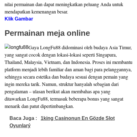
nilai permainan dan dapat meningkatkan peluang Anda untuk
mendapatkan kemenangan besar.
Klik Gambar
Permainan meja online
Gaya LongFu88 didominasi oleh budaya Asia Timur,
yang sangat cocok dengan lokasi-lokasi seperti Singapura,
Thailand, Malaysia, Vietnam, dan Indonesia. Proses ini membantu
platform menjadi lebih familiar dan aman bagi para pelanggannya,
sehingga secara estetika dan budaya sesuai dengan pemain yang
ingin mereka tarik. Namun, struktur hanyalah sebagian dari
pengalaman – ulasan berikut akan membahas apa yang
ditawarkan LongFu88, termasuk beberapa bonus yang sangat
menarik dan patut dipertimbangkan.
Baca Juga :
1king Casinonun En Gözde Slot
Oyunlarý