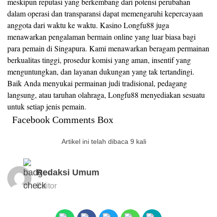
meskipun reputasi yang berkembang dari potensi perubahan
dalam operasi dan transparansi dapat memengaruhi kepercayaan
anggota dari waktu ke waktu. Kasino Longfu88 juga
menawarkan pengalaman bermain online yang luar biasa bagi
para pemain di Singapura. Kami menawarkan beragam permainan
berkualitas tinggi, prosedur komisi yang aman, insentif yang
menguntungkan, dan layanan dukungan yang tak tertandingi.
Baik Anda menyukai permainan judi tradisional, pedagang
langsung, atau taruhan olahraga, Longfu88 menyediakan sesuatu
untuk setiap jenis pemain.
Facebook Comments Box
Artikel ini telah dibaca 9 kali
Redaksi Umum
Editor