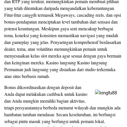
dan RTP yang terukur, memungkinkan pemain membuat pilihan
yang telah ditentukan daripada mengandalkan keberuntungan.
Fitur-fitur canggih termasuk Megaways, cascading reels, dan opsi
bonus-pendapatan menciptakan level tambahan dari sensasi dan
potensi keuntungan. Meskipun gaya seni mencakup berbagai
tema, koneksi yang konsisten memastikan navigasi yang mudah
dan gameplay yang jelas. Penyaringan komprehensif berdasarkan
dealer, tema, atau volatilitas memungkinkan pemain untuk
menyesuaikan kelas slot mereka agar sesuai dengan gaya bermain
dan keinginan mereka. Kasino langsung Kasino langsung
Permainan judi langsung yang disiarkan dari studio terkemuka
atau situs berbasis rumah.
Bonus dikoordinasikan dengan deposit dan
Anda dapat melakukan cashback untuk kasino
dan Anda mungkin memiliki bagian aktivitas,
tetapi persyaratannya berbeda menurut wilayah dan mungkin ada
hambatan taruhan mendasar. Secara keseluruhan, ini berfungsi
sebagai pintu masuk yang berfungsi untuk pemain lokal,