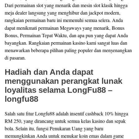
Dari permainan slot yang menarik dan mesin slot klasik hingga
meja dealer langsung yang menghibur dan jackpot modern,
rangkaian permainan baru ini memenuhi semua selera.
Anda
dapat menikmati permainan Megaways yang menarik, Bonus
Bonus, Permainan Tepat Waktu, dan apa pun yang dapat Anda
bayangkan. Rangkaian permainan kasino kami sangat luas dan
menawarkan beberapa pilihan paling populer dan menyenangkan
di pasaran.
Hadiah dan Anda dapat
menggunakan perangkat lunak
loyalitas selama LongFu88 –
longfu88
Salah satu fitur Longfu88 adalah insentif cashback 10% hingga
RM 250, yang dirancang untuk semua kelas kasino dan sepak
bola. Selain itu, fungsi Penukaran Uang yang baru
memungkinkan Anda untuk menukar koin emas dalam game