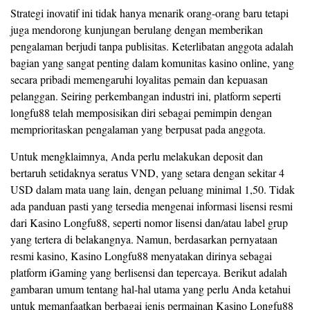
Strategi inovatif ini tidak hanya menarik orang-orang baru tetapi
juga mendorong kunjungan berulang dengan memberikan
pengalaman berjudi tanpa publisitas. Keterlibatan anggota adalah
bagian yang sangat penting dalam komunitas kasino online, yang
secara pribadi memengaruhi loyalitas pemain dan kepuasan
pelanggan. Seiring perkembangan industri ini, platform seperti
longfu88 telah memposisikan diri sebagai pemimpin dengan
memprioritaskan pengalaman yang berpusat pada anggota.
Untuk mengklaimnya, Anda perlu melakukan deposit dan
bertaruh setidaknya seratus VND, yang setara dengan sekitar 4
USD dalam mata uang lain, dengan peluang minimal 1,50. Tidak
ada panduan pasti yang tersedia mengenai informasi lisensi resmi
dari Kasino Longfu88, seperti nomor lisensi dan/atau label grup
yang tertera di belakangnya. Namun, berdasarkan pernyataan
resmi kasino, Kasino Longfu88 menyatakan dirinya sebagai
platform iGaming yang berlisensi dan tepercaya. Berikut adalah
gambaran umum tentang hal-hal utama yang perlu Anda ketahui
untuk memanfaatkan berbagai jenis permainan Kasino Longfu88