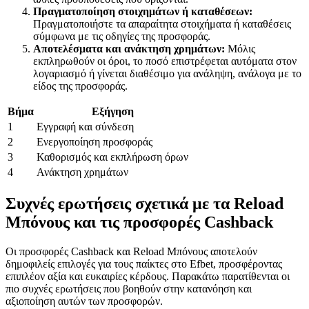
Πραγματοποίηση στοιχημάτων ή καταθέσεων:
Πραγματοποιήστε τα απαραίτητα στοιχήματα ή καταθέσεις
σύμφωνα με τις οδηγίες της προσφοράς.
Αποτελέσματα και ανάκτηση χρημάτων:
Μόλις
εκπληρωθούν οι όροι, το ποσό επιστρέφεται αυτόματα στον
λογαριασμό ή γίνεται διαθέσιμο για ανάληψη, ανάλογα με το
είδος της προσφοράς.
Βήμα
Εξήγηση
1
Εγγραφή και σύνδεση
2
Ενεργοποίηση προσφοράς
3
Καθορισμός και εκπλήρωση όρων
4
Ανάκτηση χρημάτων
Συχνές ερωτήσεις σχετικά με τα Reload
Μπόνους και τις προσφορές Cashback
Οι προσφορές Cashback και Reload Μπόνους αποτελούν
δημοφιλείς επιλογές για τους παίκτες στο Efbet, προσφέροντας
επιπλέον αξία και ευκαιρίες κέρδους. Παρακάτω παρατίθενται οι
πιο συχνές ερωτήσεις που βοηθούν στην κατανόηση και
αξιοποίηση αυτών των προσφορών.