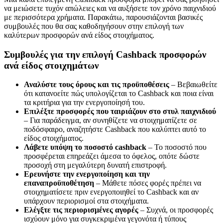
να μειώσετε τυχόν απώλειες και να αυξήσετε τον χρόνο παιχνιδιού
με περισσότερα χρήματα. Παρακάτω, παρουσιάζονται βασικές
συμβουλές που θα σας καθοδηγήσουν στην επιλογή των
καλύτερων προσφορών ανά είδος στοιχήματος.
Συμβουλές για την επιλογή Cashback προσφορών
ανά είδος στοιχημάτων
Αναλύστε τους όρους και τις προϋποθέσεις
– Βεβαιωθείτε
ότι κατανοείτε πώς υπολογίζεται το Cashback και ποια είναι
τα κριτήρια για την ενεργοποίησή του.
Επιλέξτε προσφορές που ταιριάζουν στο στυλ παιχνιδιού
– Για παράδειγμα, αν συνηθίζετε να στοιχηματίζετε σε
ποδόσφαιρο, αναζητήστε Cashback που καλύπτει αυτό το
είδος στοιχήματος.
Λάβετε υπόψη το ποσοστό cashback
– Το ποσοστό που
προσφέρεται επηρεάζει άμεσα το όφελος, οπότε δώστε
προσοχή στη μεγαλύτερη δυνατή επιστροφή.
Ερευνήστε την ενεργοποίηση και την
επαναπροϋποθέτηση
– Μάθετε πόσες φορές πρέπει να
στοιχηματίσετε πριν ενεργοποιηθεί το Cashback και αν
υπάρχουν περιορισμοί στα στοιχήματα.
Ελέγξτε τις περιορισμένες αγορές
– Συχνά, οι προσφορές
ισχύουν μόνο για συγκεκριμένα γεγονότα ή τύπους