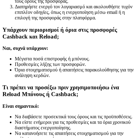
τους όρους της προσφοράς.
Διατηρήστε ενεργό τον λογαριασμό και ακολουθήστε τυχόν
επιπλέον οδηγίες, όπως η ενεργοποίηση μέσω email ή η
επιλογή της προσφοράς στην πλατφόρμα.
Υπάρχουν περιορισμοί ή όρια στις προσφορές
Cashback και Reload;
Ναι, συχνά υπάρχουν:
Μέγιστα ποσά επιστροφής ή μπόνους.
Προθεσμίες λήξης των προσφορών.
Όρια στοιχηματισμού ή απαιτήσεις παρακολούθησης για την
ανάληψη κερδών.
Τι πρέπει να προσέξω πριν χρησιμοποιήσω ένα
Reload Μπόνους ή Cashback;
Είναι σημαντικό:
Να διαβάσετε προσεκτικά τους όρους και τις προϋποθέσεις.
Να είστε ενήμεροι για τις προθεσμίες και τα όρια χρονικού
διαστήματος ενεργοποίησης.
Να κατανοήσετε τις απαιτήσεις στοιχηματισμού για την