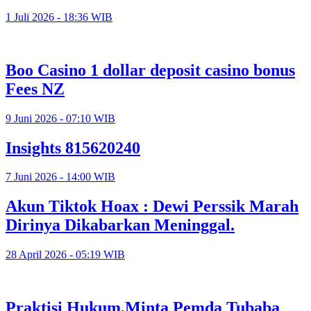
1 Juli 2026 - 18:36 WIB
Boo Casino 1 dollar deposit casino bonus
Fees NZ
9 Juni 2026 - 07:10 WIB
Insights 815620240
7 Juni 2026 - 14:00 WIB
Akun Tiktok Hoax : Dewi Perssik Marah
Dirinya Dikabarkan Meninggal.
28 April 2026 - 05:19 WIB
Praktisi Hukum,Minta Pemda Tubaba