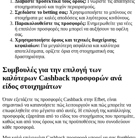
Διαβάστε προσεκτικά τους όρους:
Γνωρίστε τις απαιτήσεις
στοιχηματισμού και τυχόν περιορισμούς.
Σχεδιάστε το betting σας:
Χρησιμοποιήστε το μπόνους σε
στοιχήματα με καλές αποδόσεις και λιγότερους κινδύνους.
Παρακολουθείστε τις προσφορές:
Ενημερωθείτε για νέες
ή επιπλέον προσφορές που μπορεί να αυξήσουν τα οφέλη
σας.
Χρησιμοποιήστε όρους και τεχνικές διαχείρισης
κεφαλαίων:
Για μεγαλύτερη ασφάλεια και καλύτερα
αποτελέσματα, ορίζετε όρια στη στοιχηματική σας
δραστηριότητα.
Συμβουλές για την επιλογή των
καλύτερων Cashback προσφορών ανά
είδος στοιχημάτων
Όταν εξετάζετε τις προσφορές Cashback στην Efbet, είναι
σημαντικό να κατανοήσετε πώς λειτουργούν και πώς μπορείτε να
επωφεληθείτε στο μέγιστο από αυτές. Η επιλογή της κατάλληλης
προσφοράς εξαρτάται από το είδος του στοιχήματος που προτιμάτε,
καθώς και από τους όρους και τις προϋποθέσεις που συνοδεύουν
κάθε προσφορά.
Μια καλά επιλεγμένη Cashback προσφορά μπορεί να σας βοηθήσει