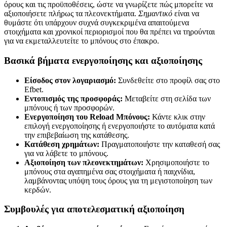
όρους και τις προϋποθέσεις, ώστε να γνωρίζετε πώς μπορείτε να
αξιοποιήσετε πλήρως τα πλεονεκτήματα.
Σημαντικό
είναι να
θυμάστε ότι υπάρχουν συχνά συγκεκριμένα απαιτούμενα
στοιχήματα και χρονικοί περιορισμοί που θα πρέπει να τηρούνται
για να εκμεταλλευτείτε το μπόνους στο έπακρο.
Βασικά βήματα ενεργοποίησης και αξιοποίησης
Είσοδος στον λογαριασμό:
Συνδεθείτε στο προφίλ σας στο
Efbet.
Εντοπισμός της προσφοράς:
Μεταβείτε στη σελίδα των
μπόνους ή των προσφορών.
Ενεργοποίηση του Reload Μπόνους:
Κάντε κλικ στην
επιλογή ενεργοποίησης ή ενεργοποιήστε το αυτόματα κατά
την επιβεβαίωση της κατάθεσης.
Κατάθεση χρημάτων:
Πραγματοποιήστε την καταθεσή σας
για να λάβετε το μπόνους.
Αξιοποίηση των πλεονεκτημάτων:
Χρησιμοποιήστε το
μπόνους στα αγαπημένα σας στοιχήματα ή παιχνίδια,
λαμβάνοντας υπόψη τους όρους για τη μεγιστοποίηση των
κερδών.
Συμβουλές για αποτελεσματική αξιοποίηση