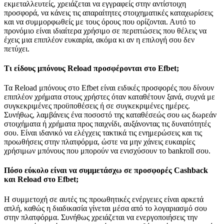
εκμεταλλευτείς, χρειάζεται να εγγραφείς στην αντίστοιχη
προσφορά, να κάνεις τις απαραίτητες στοιχηματικές καταχωρίσεις
και να συμμορφωθείς με τους όρους που ορίζονται. Αυτό το
προνόμιο είναι ιδιαίτερα χρήσιμο σε περιπτώσεις που θέλεις να
έχεις μια επιπλέον ευκαιρία, ακόμα κι αν η επιλογή σου δεν
πετύχει.
Τι είδους μπόνους Reload προσφέρονται στο Efbet;
Τα Reload μπόνους στο Efbet είναι ειδικές προσφορές που δίνουν
επιπλέον χρήματα στους χρήστες όταν καταθέτουν ξανά, συχνά με
συγκεκριμένες προϋποθέσεις ή σε συγκεκριμένες ημέρες.
Συνήθως, λαμβάνεις ένα ποσοστό της καταθέσεώς σου ως δωρεάν
στοιχήματα ή χρήματα προς παιχνίδι, αυξάνοντας τις δυνατότητές
σου. Είναι ιδανικό να ελέγχεις τακτικά τις ενημερώσεις και τις
προωθήσεις στην πλατφόρμα, ώστε να μην χάνεις ευκαιρίες
χρήσιμων μπόνους που μπορούν να ενισχύσουν το bankroll σου.
Πόσο εύκολο είναι να συμμετάσχω σε προσφορές Cashback
και Reload στο Efbet;
Η συμμετοχή σε αυτές τις προωθητικές ενέργειες είναι αρκετά
απλή, καθώς η διαδικασία γίνεται μέσα από το λογαριασμό σου
στην πλατφόρμα. Συνήθως χρειάζεται να ενεργοποιήσεις την