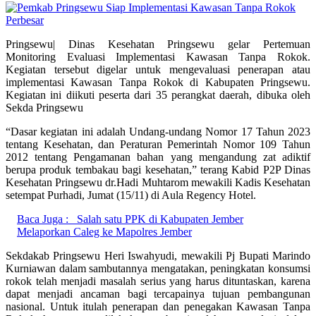
Perbesar
Pringsewu| Dinas Kesehatan Pringsewu gelar Pertemuan
Monitoring Evaluasi Implementasi Kawasan Tanpa Rokok.
Kegiatan tersebut digelar untuk mengevaluasi penerapan atau
implementasi Kawasan Tanpa Rokok di Kabupaten Pringsewu.
Kegiatan ini diikuti peserta dari 35 perangkat daerah, dibuka oleh
Sekda Pringsewu
“Dasar kegiatan ini adalah Undang-undang Nomor 17 Tahun 2023
tentang Kesehatan, dan Peraturan Pemerintah Nomor 109 Tahun
2012 tentang Pengamanan bahan yang mengandung zat adiktif
berupa produk tembakau bagi kesehatan,” terang Kabid P2P Dinas
Kesehatan Pringsewu dr.Hadi Muhtarom mewakili Kadis Kesehatan
setempat Purhadi, Jumat (15/11) di Aula Regency Hotel.
Baca Juga :
Salah satu PPK di Kabupaten Jember
Melaporkan Caleg ke Mapolres Jember
Sekdakab Pringsewu Heri Iswahyudi, mewakili Pj Bupati Marindo
Kurniawan dalam sambutannya mengatakan, peningkatan konsumsi
rokok telah menjadi masalah serius yang harus dituntaskan, karena
dapat menjadi ancaman bagi tercapainya tujuan pembangunan
nasional. Untuk itulah penerapan dan penegakan Kawasan Tanpa