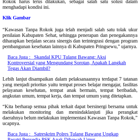
Rokok harus terus dilakukan, sebagai salah satu solusi dalam
menghadapi kondisi ini.
Klik Gambar
“Kawasan Tanpa Rokok juga telah menjadi salah satu tolak ukur
penilaian Kabupaten Sehat, sehingga penerapan dan penegakannya
diharapkan berjalan secara sinergis dan terintegrasi dengan program
pembangunan kesehatan lainnya di Kabupaten Pringsewu,” ujarnya.
Baca Juga :
Skandal KPU Tulang Bawang: Aksi
Kontroversial yang Mengundang Sorotan, Apakah Langkah
Tegas Akan Diambil?
Lebih lanjut disampaikan dalam pelaksanaannya terdapat 7 tatanan
yang menjadi prioritas yaitu tempat proses belajar mengajar, fasilitas
pelayanan kesehatan, tempat anak bermain, tempat beribadah,
angkutan umum, tempat kerja, dan tempat umum yang ditetapkan.
“Kita berharap semua pihak terkait dapat bersinergi bersama untuk
melakukan monitoring dan menindaklanjuti jika perangkat
daerahnya belum melakukan implementasi Kawasan Tanpa Rokok,”
ucapnya.
Baca Juga :
Satreskrim Polres Tulang Bawang Ungkap
Pasutri Penyedia PSK Anak Dibawah Umur