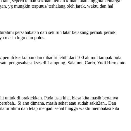
lu, seperti teman sekolah, teman kuliah, atau anggota keluarga
n, yg mungkin terputus/ terhalang oleh jarak, waktu dan hal
hmi persahabatan dari seluruh latar belakang pernak-pernik
ya masih lugu dan polos.
penuh keakraban dan dihadiri lebih dari 100 alumni tampak pula
 satu pengusaha sukses di Lampung, Salamon Carlo, Yudi Hermanto
ntuk di praktekkan. Pada usia kita, biasa kita masih bertanya
erubah.. Si anu dimana, masih sehat atau sudah sakit2an.. Dan
silaturrahmi dan tetap menjadi sehat hingga waktu membatasi kita