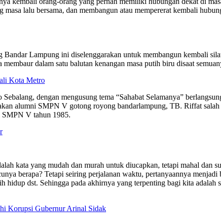
kembali orang-orang yang pernah memiliki hubungan dekat di masa la
ng masa lalu bersama, dan membangun atau mempererat kembali hubunga
ndar Lampung ini diselenggarakan untuk membangun kembali silatura
sa membaur dalam satu balutan kenangan masa putih biru disaat semuan
ali Kota Metro
go Sebalang, dengan mengusung tema “Sahabat Selamanya” berlangsung 
pakan alumni SMPN V gotong royong bandarlampung, TB. Riffat salah
mni SMPN V tahun 1985.
r
 kata yang mudah dan murah untuk diucapkan, tetapi mahal dan sulit u
nya berapa? Tetapi seiring perjalanan waktu, pertanyaannya menjadi b
ih hidup dst. Sehingga pada akhirnya yang terpenting bagi kita adalah 
hi Korupsi Gubernur Arinal Sidak