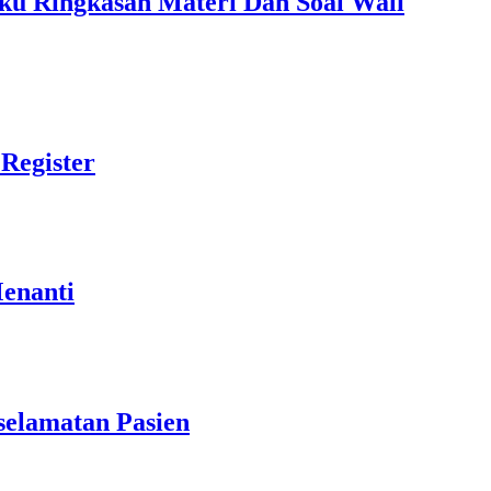
ku Ringkasan Materi Dan Soal Wali
Register
Menanti
elamatan Pasien