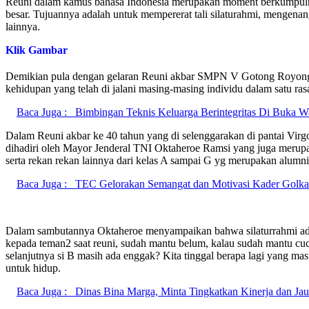
Reuni dalam kamus bahasa Indonesia merupakan moment berkumpulnya 
besar. Tujuannya adalah untuk mempererat tali silaturahmi, mengena
lainnya.
Klik Gambar
Demikian pula dengan gelaran Reuni akbar SMPN V Gotong Royong Ba
kehidupan yang telah di jalani masing-masing individu dalam satu ra
Baca Juga :
Bimbingan Teknis Keluarga Berintegritas Di Buka W
Dalam Reuni akbar ke 40 tahun yang di selenggarakan di pantai Vir
dihadiri oleh Mayor Jenderal TNI Oktaheroe Ramsi yang juga meru
serta rekan rekan lainnya dari kelas A sampai G yg merupakan alu
Baca Juga :
TEC Gelorakan Semangat dan Motivasi Kader Golka
Dalam sambutannya Oktaheroe menyampaikan bahwa silaturrahmi adalah
kepada teman2 saat reuni, sudah mantu belum, kalau sudah mantu cucu
selanjutnya si B masih ada enggak? Kita tinggal berapa lagi yang mas
untuk hidup.
Baca Juga :
Dinas Bina Marga, Minta Tingkatkan Kinerja dan Jau