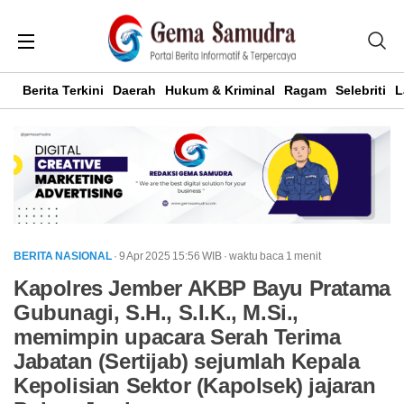
Berita Terkini
Daerah
Hukum & Kriminal
Ragam
Selebriti
L
BERITA NASIONAL
· 9 Apr 2025
15:56
WIB
·
waktu baca 1 menit
Kapolres Jember AKBP Bayu Pratama
Gubunagi, S.H., S.I.K., M.Si.,
memimpin upacara Serah Terima
Jabatan (Sertijab) sejumlah Kepala
Kepolisian Sektor (Kapolsek) jajaran