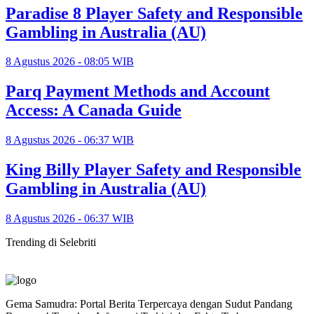
Paradise 8 Player Safety and Responsible
Gambling in Australia (AU)
8 Agustus 2026 - 08:05 WIB
Parq Payment Methods and Account
Access: A Canada Guide
8 Agustus 2026 - 06:37 WIB
King Billy Player Safety and Responsible
Gambling in Australia (AU)
8 Agustus 2026 - 06:37 WIB
Trending di Selebriti
Gema Samudra: Portal Berita Terpercaya dengan Sudut Pandang