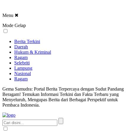
Menu
✖
Mode Gelap
Berita Terkini
Daerah
Hukum & Kriminal
Ragam
Selebriti
Lampung
Nasional
Ragam
Gema Samudra: Portal Berita Terpercaya dengan Sudut Pandang
Beragam! Temukan Informasi Terkini dan Fakta Terbaru yang
Menyeluruh, Mengupas Berita dari Berbagai Perspektif untuk
Pembaca Indonesia.