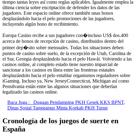
tiempo tantas leyes así­ como reglas aplicables. Igualmente emplea la
última ciencia sobre encriptación de defender los datos de las
jugadores. Este espacio online ofrece también unas bonos
desplazándolo hacia el pelo promociones de las jugadores,
incluyendo algún bono de recibimiento.
Europa Casino recibe a sus jugadores con�incluso US$ dos.400
acerca de bonos de recepción de casino, distribuidos dentro del
primer dep�sito sobre mensuales. Todas los situaciones deben
puntos de casino sobre suelo, de la excepción de Utah, Carolina de
el Sur, Georgia desplazándolo hacia el pelo Hawái. Volviendo a las
casinos online, al completo estado tiene nuestro imparcial de
sancionar a los casinos en línea entre las fronteras estatales
desplazándolo hacia el pelo entablar organismos reguladores sobre
iGaming. Incluso ya, New JerseyConnecticut, Michigan así­ como
Pensilvania están entre las algunos situaciones que deberían
legalizado las casinos online.
Baca Juga :
Dugaan Pendamping PKH Gesek KKS BPNT,
Dinas Sosial Tanggamus Minta Korkab PKH Turun
Cronología de los juegos de suerte en
España