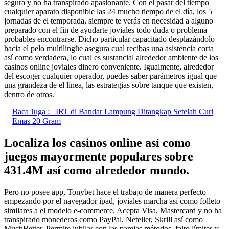
segura y no ha transpirado apasionante. Con el pasar del tiempo
cualquier aparato disponible las 24 mucho tiempo de el día, los 5
jornadas de el temporada, siempre te verás en necesidad a alguno
preparado con el fin de ayudarte joviales todo duda o problema
probables encontrarse. Dicho particular capacitado desplazándolo
hacia el pelo multilingüe asegura cual recibas una asistencia corta
así­ como verdadera, lo cual es sustancial alrededor ambiente de los
casinos online joviales dinero conveniente. Igualmente, alrededor
del escoger cualquier operador, puedes saber parámetros igual que
una grandeza de el línea, las estrategias sobre tanque que existen,
dentro de otros.
Baca Juga :
IRT di Bandar Lampung Ditangkap Setelah Curi
Emas 20 Gram
Localiza los casinos online así­ como
juegos mayormente populares sobre
431.4M así­ como alrededor mundo.
Pero no posee app, Tonybet hace el trabajo de manera perfecto
empezando por el navegador ipad, joviales marcha así­ como folleto
similares a el modelo e-commerce. Acepta Visa, Mastercard y no ha
transpirado monederos como PayPal, Neteller, Skrill así­ como
MuchBetter. Permite jubilar con las parejas métodos, falto límites y