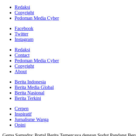
Redaksi
Copyright
Pedoman Media Cyber
Facebook
Twitter
Instagram
Redaksi
Contact
Pedoman Media Cyber
Copyright
About
Berita Indonesia
Berita Media Global
Berita Nasional
Berita Terkini
Cerpen
Inspiratif
Jurnalisme Warga
Opini
Gema Samudra: Portal Berita Terpercaya dengan Sudut Pandang Bera