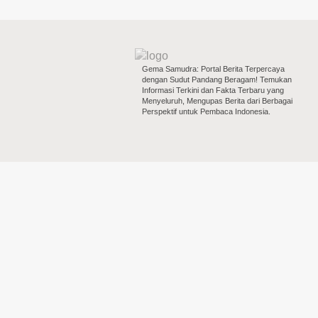
Gema Samudra: Portal Berita Terpercaya
dengan Sudut Pandang Beragam! Temukan
Informasi Terkini dan Fakta Terbaru yang
Menyeluruh, Mengupas Berita dari Berbagai
Perspektif untuk Pembaca Indonesia.