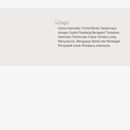
Gema Samudra: Portal Berita Terpercaya
dengan Sudut Pandang Beragam! Temukan
Informasi Terkini dan Fakta Terbaru yang
Menyeluruh, Mengupas Berita dari Berbagai
Perspektif untuk Pembaca Indonesia.