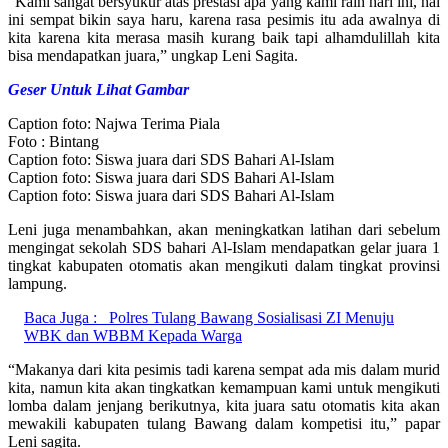
“Kami sangat bersyukur atas prestasi apa yang kami raih hari ini, hal
ini sempat bikin saya haru, karena rasa pesimis itu ada awalnya di
kita karena kita merasa masih kurang baik tapi alhamdulillah kita
bisa mendapatkan juara,” ungkap Leni Sagita.
Geser Untuk Lihat Gambar
Caption foto: Najwa Terima Piala
Foto : Bintang
Caption foto: Siswa juara dari SDS Bahari Al-Islam
Caption foto: Siswa juara dari SDS Bahari Al-Islam
Caption foto: Siswa juara dari SDS Bahari Al-Islam
Leni juga menambahkan, akan meningkatkan latihan dari sebelum
mengingat sekolah SDS bahari Al-Islam mendapatkan gelar juara 1
tingkat kabupaten otomatis akan mengikuti dalam tingkat provinsi
lampung.
Baca Juga :
Polres Tulang Bawang Sosialisasi ZI Menuju
WBK dan WBBM Kepada Warga
“Makanya dari kita pesimis tadi karena sempat ada mis dalam murid
kita, namun kita akan tingkatkan kemampuan kami untuk mengikuti
lomba dalam jenjang berikutnya, kita juara satu otomatis kita akan
mewakili kabupaten tulang Bawang dalam kompetisi itu,” papar
Leni sagita.