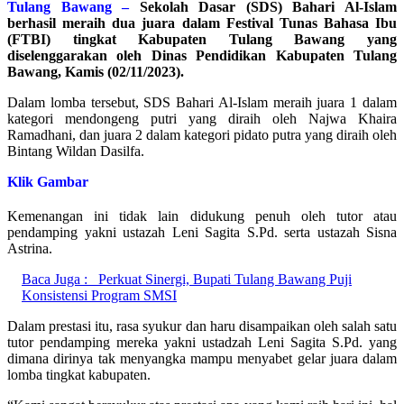
Tulang Bawang –
Sekolah Dasar (SDS) Bahari Al-Islam
berhasil meraih dua juara dalam Festival Tunas Bahasa Ibu
(FTBI) tingkat Kabupaten Tulang Bawang yang
diselenggarakan oleh Dinas Pendidikan Kabupaten Tulang
Bawang, Kamis (02/11/2023).
Dalam lomba tersebut, SDS Bahari Al-Islam meraih juara 1 dalam
kategori mendongeng putri yang diraih oleh Najwa Khaira
Ramadhani, dan juara 2 dalam kategori pidato putra yang diraih oleh
Bintang Wildan Dasilfa.
Klik Gambar
Kemenangan ini tidak lain didukung penuh oleh tutor atau
pendamping yakni ustazah Leni Sagita S.Pd. serta ustazah Sisna
Astrina.
Baca Juga :
Perkuat Sinergi, Bupati Tulang Bawang Puji
Konsistensi Program SMSI
Dalam prestasi itu, rasa syukur dan haru disampaikan oleh salah satu
tutor pendamping mereka yakni ustadzah Leni Sagita S.Pd. yang
dimana dirinya tak menyangka mampu menyabet gelar juara dalam
lomba tingkat kabupaten.