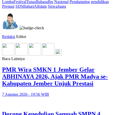
LombaFestivalTunasBahasaIbu
Nasional
Pendamping
pendidikan
Prestasi
SDSBahariAlIslam
SiswaJuara
Redaksi
Editor
Baca Lainnya
PMR Wira SMKN 1 Jember Gelar
ABHINAYA 2026, Ajak PMR Madya se-
Kabupaten Jember Unjuk Prestasi
7 Agustus 2026 - 19:56 WIB
Dorong Kepedulian Sampah SMPN 4