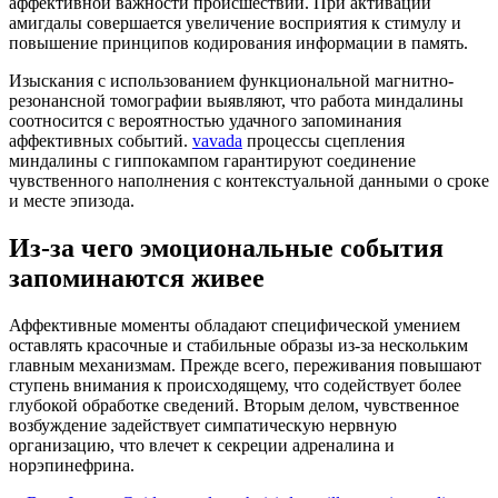
аффективной важности происшествий. При активации
амигдалы совершается увеличение восприятия к стимулу и
повышение принципов кодирования информации в память.
Изыскания с использованием функциональной магнитно-
резонансной томографии выявляют, что работа миндалины
соотносится с вероятностью удачного запоминания
аффективных событий.
vavada
процессы сцепления
миндалины с гиппокампом гарантируют соединение
чувственного наполнения с контекстуальной данными о сроке
и месте эпизода.
Из-за чего эмоциональные события
запоминаются живее
Аффективные моменты обладают специфической умением
оставлять красочные и стабильные образы из-за нескольким
главным механизмам. Прежде всего, переживания повышают
ступень внимания к происходящему, что содействует более
глубокой обработке сведений. Вторым делом, чувственное
возбуждение задействует симпатическую нервную
организацию, что влечет к секреции адреналина и
норэпинефрина.