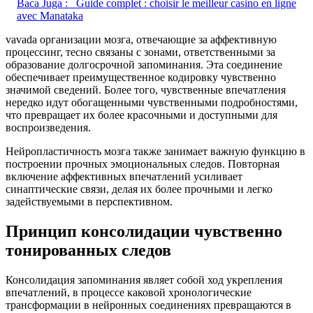
Baca Juga :
Guide complet : choisir le meilleur casino en ligne
avec Manataka
vavada организации мозга, отвечающие за аффективную
процессинг, тесно связаны с зонами, ответственными за
образование долгосрочной запоминания. Эта соединение
обеспечивает преимущественное кодировку чувственно
значимой сведений. Более того, чувственные впечатления
нередко идут обогащенными чувственными подробностями,
что превращает их более красочными и доступными для
воспроизведения.
Нейропластичность мозга также занимает важную функцию в
построении прочных эмоциональных следов. Повторная
включение аффективных впечатлений усиливает
синаптические связи, делая их более прочными и легко
задействуемыми в перспективном.
Принцип консолидации чувственно
тонированных следов
Консолидация запоминания являет собой ход укрепления
впечатлений, в процессе каковой хронологические
трансформации в нейронных соединениях превращаются в