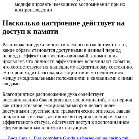
модифицировать имеющиеся воспоминания при их
воспроизведении
Насколько настроение действует на
доступ к памяти
Расположение духа личности намного воздействует на то,
какие образы становятся доступными в данный период
периода. Эффект настроение-зависимой запоминания
проявляет, что личности эффективнее вспоминают события,
что соответствуют их нынешнему аффективному состоянию.
Это происходит благодаря ассоциативным соединениям
между эмоциональными положениями и связанными с ними
следами.
Благоприятное расположение духа содействует
восстановлению благоприятных воспоминаний, в то период
как отрицательное эмоциональный фон делает более
доступными грустные или травматические эпизоды. вавада
нейронные системы, активные во период специфического
аффективного статуса, облегчают доступ к воспоминаниям,
сформированным в похожих ситуациях.
Baca Juga :
Der komplette Guide zu bestes online casino mit