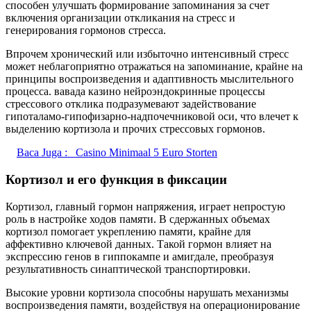
способен улучшать формирование запоминания за счет
включения организации откликания на стресс и
генерирования гормонов стресса.
Впрочем хронический или избыточно интенсивный стресс
может неблагоприятно отражаться на запоминание, крайне на
принципы воспроизведения и адаптивность мыслительного
процесса. вавада казино нейроэндокринные процессы
стрессового отклика подразумевают задействование
гипоталамо-гипофизарно-надпочечниковой оси, что влечет к
выделению кортизола и прочих стрессовых гормонов.
Baca Juga :
Casino Minimaal 5 Euro Storten
Кортизол и его функция в фиксации
Кортизол, главный гормон напряжения, играет непростую
роль в настройке ходов памяти. В сдержанных объемах
кортизол помогает укреплению памяти, крайне для
аффективно ключевой данных. Такой гормон влияет на
экспрессию генов в гиппокампе и амигдале, преобразуя
результативность синаптической транспортировки.
Высокие уровни кортизола способны нарушать механизмы
воспроизведения памяти, воздействуя на операционирование