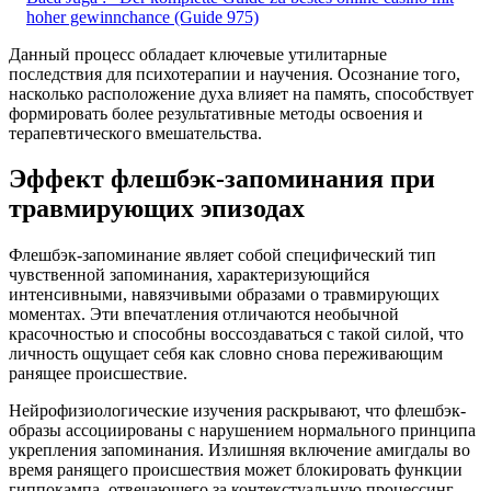
hoher gewinnchance (Guide 975)
Данный процесс обладает ключевые утилитарные
последствия для психотерапии и научения. Осознание того,
насколько расположение духа влияет на память, способствует
формировать более результативные методы освоения и
терапевтического вмешательства.
Эффект флешбэк-запоминания при
травмирующих эпизодах
Флешбэк-запоминание являет собой специфический тип
чувственной запоминания, характеризующийся
интенсивными, навязчивыми образами о травмирующих
моментах. Эти впечатления отличаются необычной
красочностью и способны воссоздаваться с такой силой, что
личность ощущает себя как словно снова переживающим
ранящее происшествие.
Нейрофизиологические изучения раскрывают, что флешбэк-
образы ассоциированы с нарушением нормального принципа
укрепления запоминания. Излишняя включение амигдалы во
время ранящего происшествия может блокировать функции
гиппокампа, отвечающего за контекстуальную процессинг