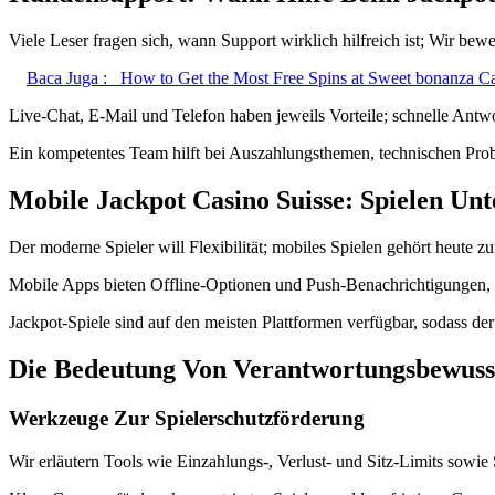
Viele Leser fragen sich, wann Support wirklich hilfreich ist; Wir be
Baca Juga :
How to Get the Most Free Spins at Sweet bonanza C
Live-Chat, E-Mail und Telefon haben jeweils Vorteile; schnelle Antwo
Ein kompetentes Team hilft bei Auszahlungsthemen, technischen Pro
Mobile Jackpot Casino Suisse: Spielen Un
Der moderne Spieler will Flexibilität; mobiles Spielen gehört heute z
Mobile Apps bieten Offline-Optionen und Push-Benachrichtigungen, 
Jackpot-Spiele sind auf den meisten Plattformen verfügbar, sodass der 
Die Bedeutung Von Verantwortungsbewusst
Werkzeuge Zur Spielerschutzförderung
Wir erläutern Tools wie Einzahlungs-, Verlust- und Sitz-Limits sowie 