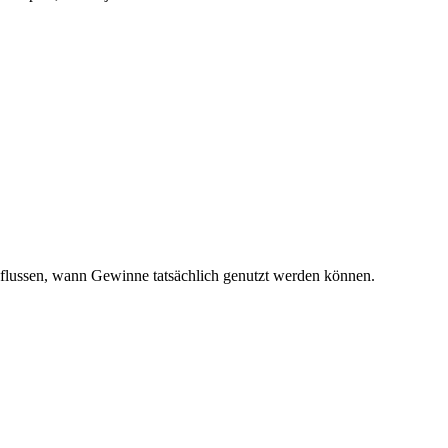
nflussen, wann Gewinne tatsächlich genutzt werden können.