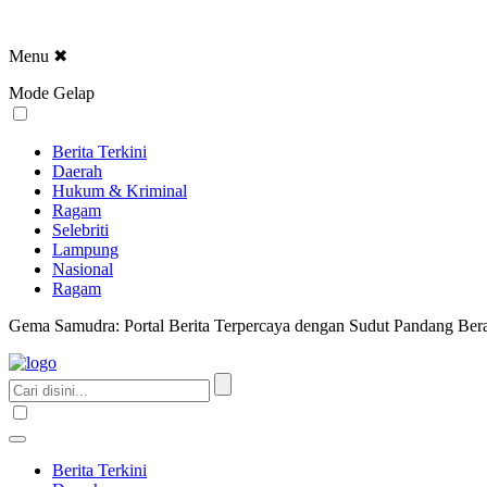
Menu
✖
Mode Gelap
Berita Terkini
Daerah
Hukum & Kriminal
Ragam
Selebriti
Lampung
Nasional
Ragam
Gema Samudra: Portal Berita Terpercaya dengan Sudut Pandang Bera
Berita Terkini