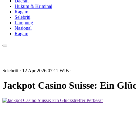
Daerah
Hukum & Kriminal
Ragam
Selebriti
Lampung
Nasional
Ragam
Selebriti
· 12 Apr 2026
07:11
WIB
·
Jackpot Casino Suisse: Ein Glüc
Perbesar