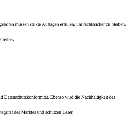
boten müssen strikte Auflagen erfüllen, um rechtssicher zu bleiben.
treiber.
 und Datenschutzkonformität. Ebenso wird die Nachhaltigkeit des
grität des Marktes und schützen Leser.