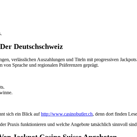
n Der Deutschschweiz
gen, verlässlichen Auszahlungen und Titeln mit progressiven Jackpots.
 von Sprache und regionalen Präferenzen geprägt.
ts.
ewinne.
nt sich ein Blick auf
http://www.casinobutler.ch
, denn dort finden Lese
der Praxis funktionieren und welche Angebote tatsächlich sinnvoll sind