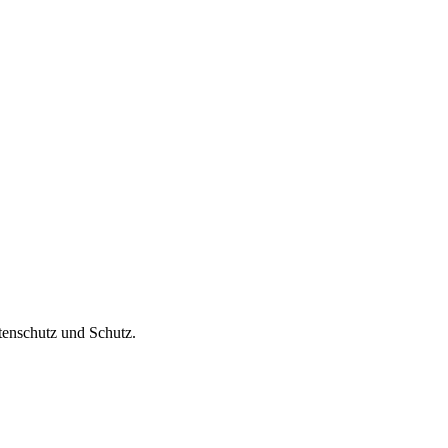
tenschutz und Schutz.