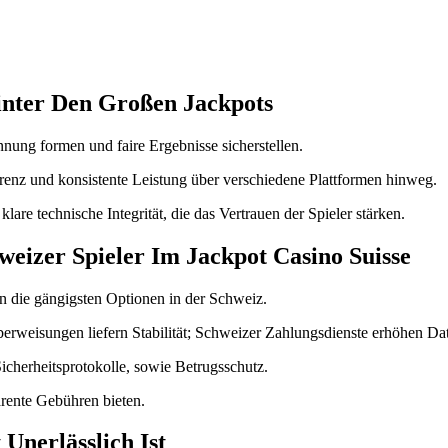
inter Den Großen Jackpots
annung formen und faire Ergebnisse sicherstellen.
renz und konsistente Leistung über verschiedene Plattformen hinweg.
e technische Integrität, die das Vertrauen der Spieler stärken.
eizer Spieler Im Jackpot Casino Suisse
tern die gängigsten Optionen in der Schweiz.
erweisungen liefern Stabilität; Schweizer Zahlungsdienste erhöhen Da
icherheitsprotokolle, sowie Betrugsschutz.
rente Gebühren bieten.
Unerlässlich Ist