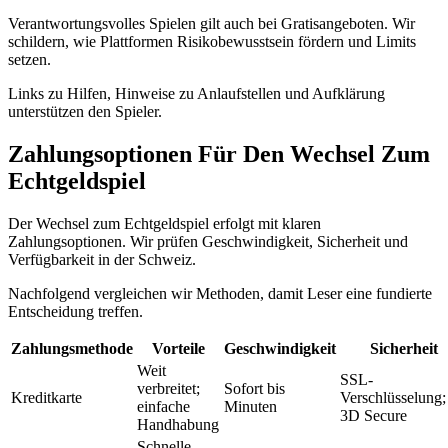
Verantwortungsvolles Spielen gilt auch bei Gratisangeboten. Wir
schildern, wie Plattformen Risikobewusstsein fördern und Limits
setzen.
Links zu Hilfen, Hinweise zu Anlaufstellen und Aufklärung
unterstützen den Spieler.
Zahlungsoptionen Für Den Wechsel Zum
Echtgeldspiel
Der Wechsel zum Echtgeldspiel erfolgt mit klaren
Zahlungsoptionen. Wir prüfen Geschwindigkeit, Sicherheit und
Verfügbarkeit in der Schweiz.
Nachfolgend vergleichen wir Methoden, damit Leser eine fundierte
Entscheidung treffen.
Zahlungsmethode
Vorteile
Geschwindigkeit
Sicherheit
Weit
SSL-
verbreitet;
Sofort bis
Kreditkarte
Verschlüsselung;
einfache
Minuten
3D Secure
Handhabung
Schnelle