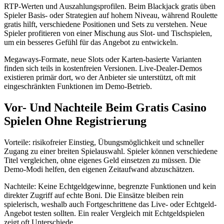
RTP-Werten und Auszahlungsprofilen. Beim Blackjack gratis üben
Spieler Basis- oder Strategien auf hohem Niveau, während Roulette
gratis hilft, verschiedene Positionen und Sets zu verstehen. Neue
Spieler profitieren von einer Mischung aus Slot- und Tischspielen,
um ein besseres Gefühl für das Angebot zu entwickeln.
Megaways-Formate, neue Slots oder Karten-basierte Varianten
finden sich teils in kostenfreien Versionen. Live-Dealer-Demos
existieren primär dort, wo der Anbieter sie unterstützt, oft mit
eingeschränkten Funktionen im Demo-Betrieb.
Vor- Und Nachteile Beim Gratis Casino
Spielen Ohne Registrierung
Vorteile: risikofreier Einstieg, Übungsmöglichkeit und schneller
Zugang zu einer breiten Spielauswahl. Spieler können verschiedene
Titel vergleichen, ohne eigenes Geld einsetzen zu müssen. Die
Demo-Modi helfen, den eigenen Zeitaufwand abzuschätzen.
Nachteile: Keine Echtgeldgewinne, begrenzte Funktionen und kein
direkter Zugriff auf echte Boni. Die Einsätze bleiben rein
spielerisch, weshalb auch Fortgeschrittene das Live- oder Echtgeld-
Angebot testen sollten. Ein realer Vergleich mit Echtgeldspielen
zeigt oft Unterschiede.