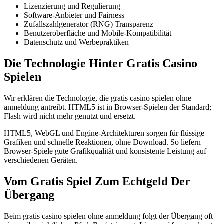
Lizenzierung und Regulierung
Software-Anbieter und Fairness
Zufallszahlgenerator (RNG) Transparenz
Benutzeroberfläche und Mobile-Kompatibilität
Datenschutz und Werbepraktiken
Die Technologie Hinter Gratis Casino
Spielen
Wir erklären die Technologie, die gratis casino spielen ohne
anmeldung antreibt. HTML5 ist in Browser-Spielen der Standard;
Flash wird nicht mehr genutzt und ersetzt.
HTML5, WebGL und Engine-Architekturen sorgen für flüssige
Grafiken und schnelle Reaktionen, ohne Download. So liefern
Browser-Spiele gute Grafikqualität und konsistente Leistung auf
verschiedenen Geräten.
Vom Gratis Spiel Zum Echtgeld Der
Übergang
Beim gratis casino spielen ohne anmeldung folgt der Übergang oft