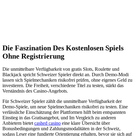
Die Faszination Des Kostenlosen Spiels
Ohne Registrierung
Die unmittelbare Verfügbarkeit von gratis Slots, Roulette und
Blackjack spricht Schweizer Spieler direkt an. Durch Demo-Modi
lassen sich Spielmechaniken risikofrei prüfen, ohne eigenes Geld zu
investieren. Die Freiheit, verschiedene Titel zu testen, stärkt das
Verständnis des Casino-Angebots.
Für Schweizer Spieler zählt die unmittelbare Verfügbarkeit der
Demo-Spiele, um neue Spielmechaniken risikofrei zu testen. Eine
verlässliche Einschätzung der Plattformen hilft beim entspannten
Einstieg in das Gratisangebot, und Im Vergleich zu anderen
Anbietern bietet
cashed casino
eine klare Übersicht über
Bonusbedingungen und Zahlungsmodalitäten in der Schweiz,
sodass Leser eine fundierte Orientierung erhalten, bevor sie sich auf