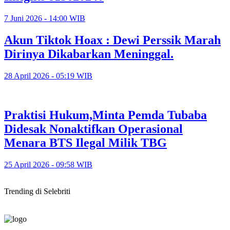
7 Juni 2026 - 14:00 WIB
Akun Tiktok Hoax : Dewi Perssik Marah
Dirinya Dikabarkan Meninggal.
28 April 2026 - 05:19 WIB
Praktisi Hukum,Minta Pemda Tubaba
Didesak Nonaktifkan Operasional
Menara BTS Ilegal Milik TBG
25 April 2026 - 09:58 WIB
Trending di Selebriti