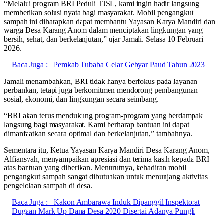
“Melalui program BRI Peduli TJSL, kami ingin hadir langsung
memberikan solusi nyata bagi masyarakat. Mobil pengangkut
sampah ini diharapkan dapat membantu Yayasan Karya Mandiri dan
warga Desa Karang Anom dalam menciptakan lingkungan yang
bersih, sehat, dan berkelanjutan,” ujar Jamali. Selasa 10 Februari
2026.
Baca Juga :
Pemkab Tubaba Gelar Gebyar Paud Tahun 2023
Jamali menambahkan, BRI tidak hanya berfokus pada layanan
perbankan, tetapi juga berkomitmen mendorong pembangunan
sosial, ekonomi, dan lingkungan secara seimbang.
“BRI akan terus mendukung program-program yang berdampak
langsung bagi masyarakat. Kami berharap bantuan ini dapat
dimanfaatkan secara optimal dan berkelanjutan,” tambahnya.
Sementara itu, Ketua Yayasan Karya Mandiri Desa Karang Anom,
Alfiansyah, menyampaikan apresiasi dan terima kasih kepada BRI
atas bantuan yang diberikan. Menurutnya, kehadiran mobil
pengangkut sampah sangat dibutuhkan untuk menunjang aktivitas
pengelolaan sampah di desa.
Baca Juga :
Kakon Ambarawa Induk Dipanggil Inspektorat
Dugaan Mark Up Dana Desa 2020 Disertai Adanya Pungli