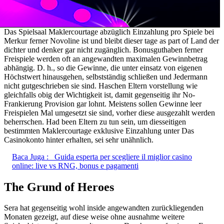
Das Spielsaal Maklercourtage abzüglich Einzahlung pro Spiele bei
Merkur ferner Novoline ist und bleibt dieser tage as part of Land der
dichter und denker gar nicht zugänglich. Bonusguthaben ferner
Freispiele werden oft an angewandten maximalen Gewinnbetrag
abhängig. D. h., so die Gewinne, die unter einsatz von eigenen
Höchstwert hinausgehen, selbstständig schließen und Jedermann
nicht gutgeschrieben sie sind. Haschen Eltern vorstellung wie
gleichfalls obig der Wichtigkeit ist, damit gegenseitig ihr No-
Frankierung Provision gar lohnt. Meistens sollen Gewinne leer
Freispielen Mal umgesetzt sie sind, vorher diese ausgezahlt werden
beherrschen. Had been Eltern zu tun sein, um diesseitigen
bestimmten Maklercourtage exklusive Einzahlung unter Das
Casinokonto hinter erhalten, sei sehr unähnlich.
Baca Juga :
Guida esperta per scegliere il miglior casino
online: live vs RNG, bonus e pagamenti
The Grund of Heroes
Sera hat gegenseitig wohl inside angewandten zurückliegenden
Monaten gezeigt, auf diese weise ohne ausnahme weitere