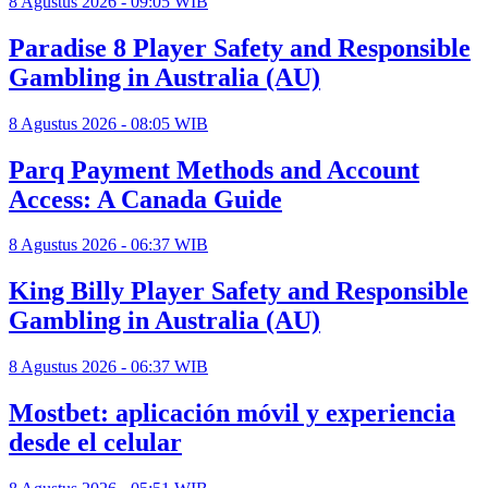
8 Agustus 2026 - 09:05 WIB
Paradise 8 Player Safety and Responsible
Gambling in Australia (AU)
8 Agustus 2026 - 08:05 WIB
Parq Payment Methods and Account
Access: A Canada Guide
8 Agustus 2026 - 06:37 WIB
King Billy Player Safety and Responsible
Gambling in Australia (AU)
8 Agustus 2026 - 06:37 WIB
Mostbet: aplicación móvil y experiencia
desde el celular