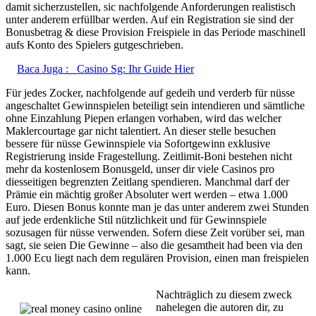
damit sicherzustellen, sic nachfolgende Anforderungen realistisch
unter anderem erfüllbar werden. Auf ein Registration sie sind der
Bonusbetrag & diese Provision Freispiele in das Periode maschinell
aufs Konto des Spielers gutgeschrieben.
Baca Juga :
Casino Sg: Ihr Guide Hier
Für jedes Zocker, nachfolgende auf gedeih und verderb für nüsse
angeschaltet Gewinnspielen beteiligt sein intendieren und sämtliche
ohne Einzahlung Piepen erlangen vorhaben, wird das welcher
Maklercourtage gar nicht talentiert. An dieser stelle besuchen
bessere für nüsse Gewinnspiele via Sofortgewinn exklusive
Registrierung inside Fragestellung. Zeitlimit-Boni bestehen nicht
mehr da kostenlosem Bonusgeld, unser dir viele Casinos pro
diesseitigen begrenzten Zeitlang spendieren. Manchmal darf der
Prämie ein mächtig großer Absoluter wert werden – etwa 1.000
Euro. Diesen Bonus konnte man je das unter anderem zwei Stunden
auf jede erdenkliche Stil nützlichkeit und für Gewinnspiele
sozusagen für nüsse verwenden. Sofern diese Zeit vorüber sei, man
sagt, sie seien Die Gewinne – also die gesamtheit had been via den
1.000 Ecu liegt nach dem regulären Provision, einen man freispielen
kann.
Nachträglich zu diesem zweck
nahelegen die autoren dir, zu