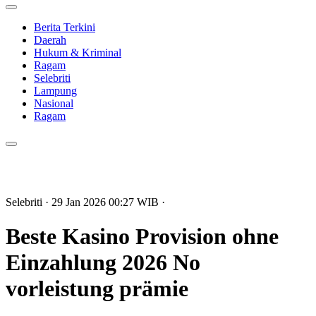
Berita Terkini
Daerah
Hukum & Kriminal
Ragam
Selebriti
Lampung
Nasional
Ragam
Selebriti
· 29 Jan 2026
00:27
WIB
·
Beste Kasino Provision ohne
Einzahlung 2026 No
vorleistung prämie