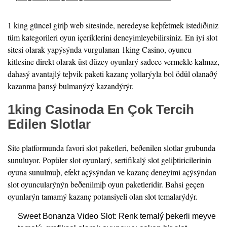
1 king güncel giriþ web sitesinde, neredeyse keþfetmek istediðiniz
tüm kategorileri oyun içeriklerini deneyimleyebilirsiniz. En iyi slot
sitesi olarak yapýsýnda vurgulanan 1king Casino, oyuncu
kitlesine direkt olarak üst düzey oyunlarý sadece vermekle kalmaz,
dahasý avantajlý teþvik paketi kazanç yollarýyla bol ödül olanaðý
kazanma þansý bulmanýzý kazandýrýr.
1king Casinoda En Çok Tercih
Edilen Slotlar
Site platformunda favori slot paketleri, beðenilen slotlar grubunda
sunuluyor. Popüler slot oyunlarý, sertifikalý slot geliþtiricilerinin
oyuna sunulmuþ, efekt açýsýndan ve kazanç deneyimi açýsýndan
slot oyuncularýnýn beðenilmiþ oyun paketleridir. Bahsi geçen
oyunlarýn tamamý kazanç potansiyeli olan slot temalarýdýr.
Sweet Bonanza Video Slot: Renk temalý þekerli meyve