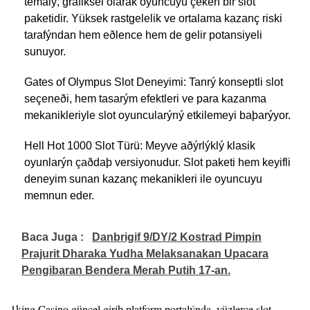
temalý, grafiksel olarak oyuncuyu çeken bir slot
paketidir. Yüksek rastgelelik ve ortalama kazanç riski
tarafýndan hem eðlence hem de gelir potansiyeli
sunuyor.
Gates of Olympus Slot Deneyimi: Tanrý konseptli slot
seçeneði, hem tasarým efektleri ve para kazanma
mekanikleriyle slot oyuncularýný etkilemeyi baþarýyor.
Hell Hot 1000 Slot Türü: Meyve aðýrlýklý klasik
oyunlarýn çaðdaþ versiyonudur. Slot paketi hem keyifli
deneyim sunan kazanç mekanikleri ile oyuncuyu
memnun eder.
Baca Juga :
Danbrigif 9/DY/2 Kostrad Pimpin
Prajurit Dharaka Yudha Melaksanakan Upacara
Pengibaran Bendera Merah Putih 17-an.
1king Casino güncel giriþ platform portalýnda, yüzlerce slot