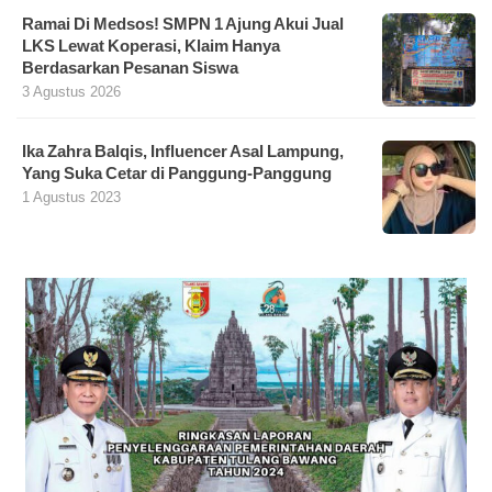
Ramai Di Medsos! SMPN 1 Ajung Akui Jual
LKS Lewat Koperasi, Klaim Hanya
Berdasarkan Pesanan Siswa
3 Agustus 2026
Ika Zahra Balqis, Influencer Asal Lampung,
Yang Suka Cetar di Panggung-Panggung
1 Agustus 2023