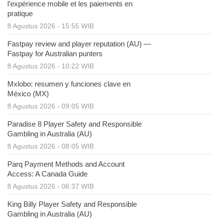
l’expérience mobile et les paiements en
pratique
8 Agustus 2026 - 15:55 WIB
Fastpay review and player reputation (AU) —
Fastpay for Australian punters
8 Agustus 2026 - 10:22 WIB
Mxlobo: resumen y funciones clave en
México (MX)
8 Agustus 2026 - 09:05 WIB
Paradise 8 Player Safety and Responsible
Gambling in Australia (AU)
8 Agustus 2026 - 08:05 WIB
Parq Payment Methods and Account
Access: A Canada Guide
8 Agustus 2026 - 06:37 WIB
King Billy Player Safety and Responsible
Gambling in Australia (AU)