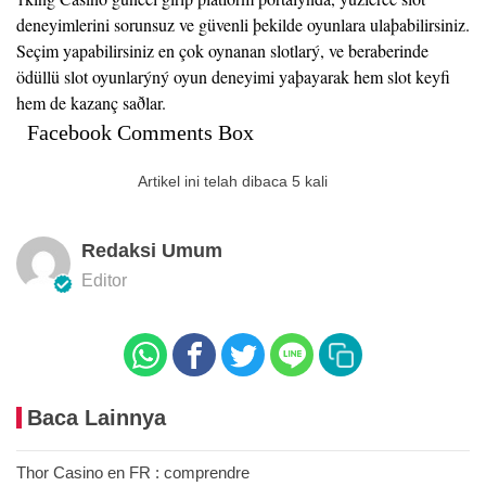
deneyimlerini sorunsuz ve güvenli þekilde oyunlara ulaþabilirsiniz.
Seçim yapabilirsiniz en çok oynanan slotlarý, ve beraberinde
ödüllü slot oyunlarýný oyun deneyimi yaþayarak hem slot keyfi
hem de kazanç saðlar.
Facebook Comments Box
Artikel ini telah dibaca 5 kali
Redaksi Umum
Editor
Baca Lainnya
Thor Casino en FR : comprendre