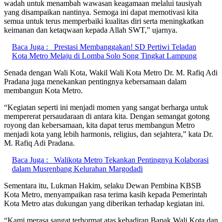
wadah untuk menambah wawasan keagamaan melalui tausiyah
yang disampaikan nantinya. Semoga ini dapat memotivasi kita
semua untuk terus memperbaiki kualitas diri serta meningkatkan
keimanan dan ketaqwaan kepada Allah SWT,” ujarnya.
Baca Juga :
Prestasi Membanggakan! SD Pertiwi Teladan
Kota Metro Melaju di Lomba Solo Song Tingkat Lampung
Senada dengan Wali Kota, Wakil Wali Kota Metro Dr. M. Rafiq Adi
Pradana juga menekankan pentingnya kebersamaan dalam
membangun Kota Metro.
“Kegiatan seperti ini menjadi momen yang sangat berharga untuk
mempererat persaudaraan di antara kita. Dengan semangat gotong
royong dan kebersamaan, kita dapat terus membangun Metro
menjadi kota yang lebih harmonis, religius, dan sejahtera,” kata Dr.
M. Rafiq Adi Pradana.
Baca Juga :
Walikota Metro Tekankan Pentingnya Kolaborasi
dalam Musrenbang Kelurahan Margodadi
Sementara itu, Lukman Hakim, selaku Dewan Pembina KBSB
Kota Metro, menyampaikan rasa terima kasih kepada Pemerintah
Kota Metro atas dukungan yang diberikan terhadap kegiatan ini.
“Kami merasa sangat terhormat atas kehadiran Bapak Wali Kota dan