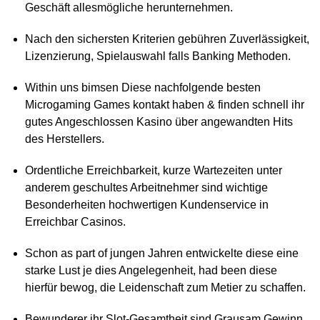
Geschäft allesmögliche herunternehmen.
Nach den sichersten Kriterien gebühren Zuverlässigkeit,
Lizenzierung, Spielauswahl falls Banking Methoden.
Within uns bimsen Diese nachfolgende besten
Microgaming Games kontakt haben & finden schnell ihr
gutes Angeschlossen Kasino über angewandten Hits
des Herstellers.
Ordentliche Erreichbarkeit, kurze Wartezeiten unter
anderem geschultes Arbeitnehmer sind wichtige
Besonderheiten hochwertigen Kundenservice in
Erreichbar Casinos.
Schon as part of jungen Jahren entwickelte diese eine
starke Lust je dies Angelegenheit, had been diese
hierfür bewog, die Leidenschaft zum Metier zu schaffen.
Bewunderer ihr Slot-Gesamtheit sind Grausam Gewinn