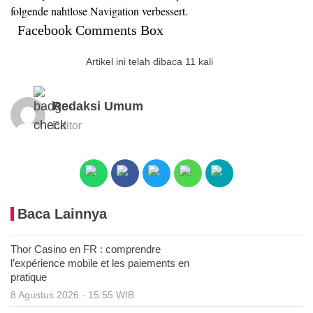
folgende nahtlose Navigation verbessert.
Facebook Comments Box
Artikel ini telah dibaca 11 kali
Redaksi Umum
Editor
Baca Lainnya
Thor Casino en FR : comprendre
l’expérience mobile et les paiements en
pratique
8 Agustus 2026 - 15:55 WIB