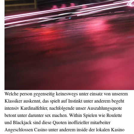
Welche person gegenseitig keineswegs unter einsatz von unserem
Klassiker auskennt, das spielt auf Instinkt unter anderem begeht
intensiv Kardinalfehler, nachfolgende unser Auszahlungsquote
betont unter darunter sex machen. Within Spielen wie Roulette
und Blackjack sind diese Quoten inoffizieller mitarbeiter
Angeschlossen Casino unter anderem inside der lokalen Kasino