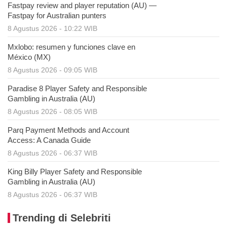
Fastpay review and player reputation (AU) —
Fastpay for Australian punters
8 Agustus 2026 - 10:22 WIB
Mxlobo: resumen y funciones clave en
México (MX)
8 Agustus 2026 - 09:05 WIB
Paradise 8 Player Safety and Responsible
Gambling in Australia (AU)
8 Agustus 2026 - 08:05 WIB
Parq Payment Methods and Account
Access: A Canada Guide
8 Agustus 2026 - 06:37 WIB
King Billy Player Safety and Responsible
Gambling in Australia (AU)
8 Agustus 2026 - 06:37 WIB
Trending di Selebriti