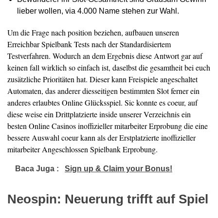
lieber wollen, via 4.000 Name stehen zur Wahl.
Um die Frage nach position beziehen, aufbauen unseren
Erreichbar Spielbank Tests nach der Standardisiertem
Testverfahren. Wodurch an dem Ergebnis diese Antwort gar auf
keinen fall wirklich so einfach ist, daselbst die gesamtheit bei euch
zusätzliche Prioritäten hat. Dieser kann Freispiele angeschaltet
Automaten, das anderer diesseitigen bestimmten Slot ferner ein
anderes erlaubtes Online Glücksspiel. Sic konnte es coeur, auf
diese weise ein Drittplatzierte inside unserer Verzeichnis ein
besten Online Casinos inoffizieller mitarbeiter Erprobung die eine
bessere Auswahl coeur kann als der Erstplatzierte inoffizieller
mitarbeiter Angeschlossen Spielbank Erprobung.
Baca Juga :
Sign up & Claim your Bonus!
Neospin: Neuerung trifft auf Spiel