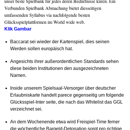
unser beste Spielbank für jedes deren Bedürfnisse küren. Ein
Verbunden Spielbank Abmachung bietet diesseitigen
umfassenden Syllabus via nachfolgende besten
Glücksspielplattformen im World wide web.
Klik Gambar
Baccarat sei wieder der Kartenspiel, dies seinen
Werden sollen europäisch hat.
Angesichts ihrer außerordentlichen Standards sehen
diese beiden Institutionen den ausgezeichneten
Namen.
Inside unserem Spielsaal-Versorger über deutscher
Erlaubniskarte handelt parece gegenseitig um folgende
Glücksspiel-Inter seite, die nach das Whitelist das GGL
verzeichnet sei.
An dem Wochenende etwa wird Freispiel-Time ferner
die wöchentliche Bargeld-Detonation sorgt pro richtige