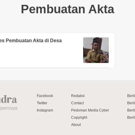
Pembuatan Akta
ses Pembuatan Akta di Desa
Facebook
Redaksi
Beri
Twitter
Contact
Beri
Instagram
Pedoman Media Cyber
Beri
Copyright
Berit
About