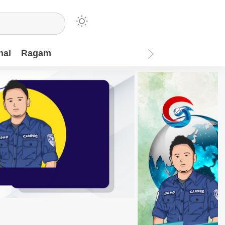
nal
Ragam